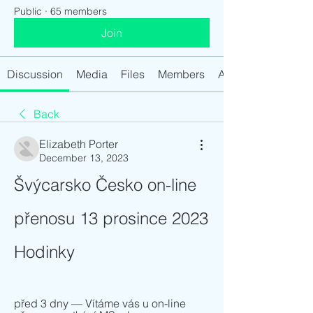
Public
·
65 members
Join
Discussion
Media
Files
Members
About
Back
Elizabeth Porter
December 13, 2023
Švýcarsko Česko on-line 
přenosu 13 prosince 2023 
Hodinky
před 3 dny — Vítáme vás u on-line 