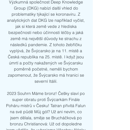
Výzkumná společnost Deep Knowledge 
Group (DKG) nabízí další vhled do 
problematiky týkající se koronaviru. Z 
analytických dat DKG lze například vyčíst, 
jak si která země vede z hlediska 
bezpečnosti nebo účinnosti léčby a jaká 
země má největší důvody ke strachu z 
následků pandemie. Z tohoto žebříčku 
vyplývá, že Švýcarsko je na 11. místě a 
Česká republika na 25. místě. I když jsou 
úmrtí a počty nakažených ve Švýcarsku 
poměrně početné, neměli bychom 
zapomenout, že Švýcarsko má hranici se 
severní Itálií. 

2023 Souhrn Máme bronz! Češky slaví po 
super obratu proti Švýcarkám Finále 
Poháru mistrů v Česku! Tatran přivítá Falun 
na své půdě Můj gól? Už ani nevím, co 
jsem dělala, směje se Brucháčková po 
bronzu Christianová: Už od dopoledne 