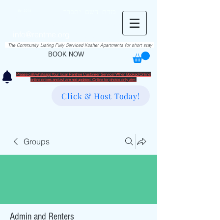
RentME
בזרת השם יתברך
Est. 2016
Holiday/Simcha Apartments in Hiemisher Area
info@rentme.org
02080666082
The Community Listing Fully Serviced Kosher Apartments for short stay
BOOK NOW
Please call/whatsapp Your local Rentme Customer Service! When Booked Online!
​online prices and avl are not updated. Online for photos only atm.
Click & Host Today!
Groups
Admin and Renters