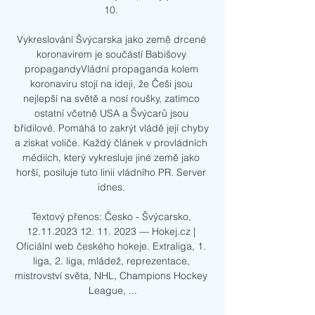
10. 

Vykreslování Švýcarska jako země drcené 
koronavirem je součástí Babišovy 
propagandyVládní propaganda kolem 
koronaviru stojí na ideji, že Češi jsou 
nejlepší na světě a nosí roušky, zatímco 
ostatní včetně USA a Švýcarů jsou 
břídilové. Pomáhá to zakrýt vládě její chyby 
a získat voliče. Každý článek v provládních 
médiích, který vykresluje jiné země jako 
horší, posiluje tuto linii vládního PR. Server 
idnes. 

Textový přenos: Česko - Švýcarsko, 
12.11.2023 12. 11. 2023 — Hokej.cz | 
Oficiální web českého hokeje. Extraliga, 1. 
liga, 2. liga, mládež, reprezentace, 
mistrovství světa, NHL, Champions Hockey 
League, ...
