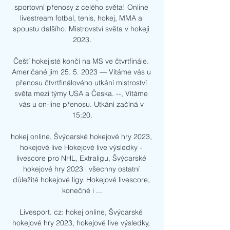
sportovní přenosy z celého světa! Online 
livestream fotbal, tenis, hokej, MMA a 
spoustu dalšího. Mistrovství světa v hokeji 
2023.

Čeští hokejisté končí na MS ve čtvrtfinále. 
Američané jim 25. 5. 2023 — Vítáme vás u 
přenosu čtvrtfinálového utkání mistroství 
světa mezi týmy USA a Česka. --, Vítáme 
vás u on-line přenosu. Utkání začíná v 
15:20.

hokej online, Švýcarské hokejové hry 2023, 
hokejové live Hokejové live výsledky - 
livescore pro NHL, Extraligu, Švýcarské 
hokejové hry 2023 i všechny ostatní 
důležité hokejové ligy. Hokejové livescore, 
konečné i ...

Livesport. cz: hokej online, Švýcarské 
hokejové hry 2023, hokejové live výsledky, 