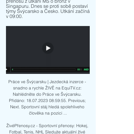
přenosu z utkání MS o bronz v 
Singapuru. Dnes se proti sobě postaví 
týmy Švýcarsko a Česko. Utkání začíná 
v 09:00.
Práce ve Švýcarsku | Jezdecká inzerce - 
snadno a rychle ŽIVĚ na EquiTV.cz: 
Nahlédněte do Práce ve Švýcarsku. 
Přidáno: 18.07.2023 08:59:55. Previous; 
Next. Sportovní stáj hledá spolehliveho 
člověka na pozici ...

ŽivéPřenosy.cz - Sportovní přenosy: Hokej, 
Fotbal, Tenis, NHL Sledujte aktuální živé 