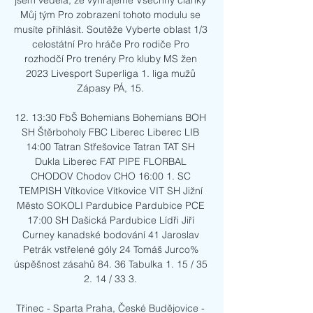
jsem věděla, že vyhrajeme Všechny články 
Můj tým Pro zobrazení tohoto modulu se 
musíte přihlásit. Soutěže Vyberte oblast 1/3 
celostátní Pro hráče Pro rodiče Pro 
rozhodčí Pro trenéry Pro kluby MS žen 
2023 Livesport Superliga 1. liga mužů 
Zápasy PÁ, 15. 

12. 13:30 FbŠ Bohemians Bohemians BOH 
SH Štěrboholy FBC Liberec Liberec LIB 
14:00 Tatran Střešovice Tatran TAT SH 
Dukla Liberec FAT PIPE FLORBAL 
CHODOV Chodov CHO 16:00 1. SC 
TEMPISH Vítkovice Vítkovice VIT SH Jižní 
Město SOKOLI Pardubice Pardubice PCE 
17:00 SH Dašická Pardubice Lídři Jiří 
Curney kanadské bodování 41 Jaroslav 
Petrák vstřelené góly 24 Tomáš Jurco% 
úspěšnost zásahů 84. 36 Tabulka 1. 15 / 35 
2. 14 / 33 3. 

Třinec - Sparta Praha, České Budějovice - 