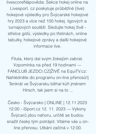
livescoreNápověda: Sekce hokej online na 
Livesport. cz poskytuje průběžné (live) 
hokejové výsledky pro Švýcarské hokejové 
hry 2023 a více než 100 hokej. ligových a 
turnajových soutěží. Sledujte hokej živě - 
střelce gólů, výsledky po třetinách, online 
tabulky, hokejové zprávy a další hokejové 
informace live. 

Filuta, který dal svým žokejům zabrat. 
Vzpomínka na před 19 hodinami — 
FANCLUB JEZDCI.CZ|ŽIVĚ na EquiTV.cz: 
Nahlédněte do programu on-line přenosů!| 
Tenkrát ve Švýcarsku běhal kůň jménem 
Hirsch, tak jsem si na to ...

Česko - Švýcarsko | ONLINE | 12.11.2023 
12:00 - iSport.cz 12. 11. 2023 — Výkony 
Švýcarů jdou nahoru, určitě se budou 
snažit český tým potrápit. Vítáme vás u on-
line přenosu. Utkání začíná v 12:00.
