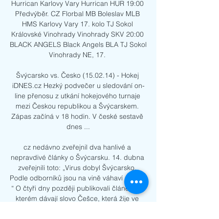
Hurrican Karlovy Vary Hurrican HUR 19:00 
Předvýběr. CZ Florbal MB Boleslav MLB 
HMS Karlovy Vary 17. kolo TJ Sokol 
Královské Vinohrady Vinohrady SKV 20:00 
BLACK ANGELS Black Angels BLA TJ Sokol 
Vinohrady NE, 17. 

Švýcarsko vs. Česko (15.02.14) - Hokej 
iDNES.cz Hezký podvečer u sledování on-
line přenosu z utkání hokejového turnaje 
mezi Českou republikou a Švýcarskem. 
Zápas začíná v 18 hodin. V české sestavě 
dnes ...

cz nedávno zveřejnil dva hanlivé a 
nepravdivé články o Švýcarsku. 14. dubna 
zveřejnili toto: „Virus dobyl Švýcarsko. 
Podle odborníků jsou na vině váhaví politici. 
“ O čtyři dny později publikovali článek, ve 
kterém dávají slovo Češce, která žije ve 
Švýcarsku. Tato žena tvrdí: „Vláda se víc 