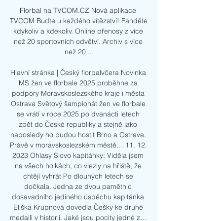
Florbal na TVCOM.CZ Nová aplikace 
TVCOM Buďte u každého vítězství! Fanděte 
kdykoliv a kdekoliv. Online přenosy z více 
než 20 sportovních odvětví. Archiv s více 
než 20 ...

Hlavní stránka | Český florbalvčera Novinka 
MS žen ve florbale 2025 proběhne za 
podpory Moravskoslezského kraje i města 
Ostrava Světový šampionát žen ve florbale 
se vrátí v roce 2025 po dvanácti letech 
zpět do České republiky a stejně jako 
naposledy ho budou hostit Brno a Ostrava. 
Právě v moravskoslezském městě… 11. 12. 
2023 Ohlasy Slovo kapitánky: Viděla jsem 
na všech holkách, co vlezly na hřiště, že 
chtějí vyhrát Po dlouhých letech se 
dočkala. Jedna ze dvou pamětnic 
dosavadního jediného úspěchu kapitánka 
Eliška Krupnová dovedla Češky ke druhé 
medaili v historii. Jaké jsou pocity jedné z… 