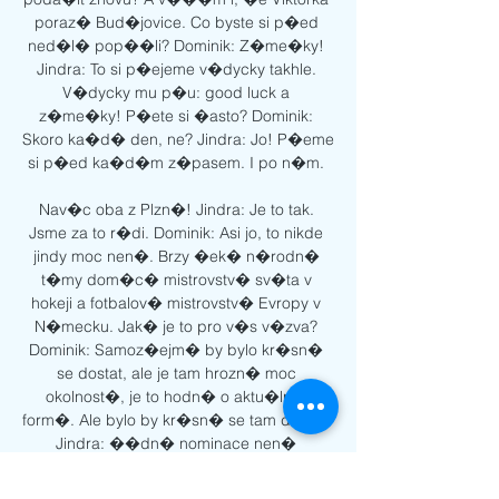
poraz� Bud�jovice. Co byste si p�ed 
ned�l� pop��li? Dominik: Z�me�ky! 
Jindra: To si p�ejeme v�dycky takhle. 
V�dycky mu p�u: good luck a 
z�me�ky! P�ete si �asto? Dominik: 
Skoro ka�d� den, ne? Jindra: Jo! P�eme 
si p�ed ka�d�m z�pasem. I po n�m. 

Nav�c oba z Plzn�! Jindra: Je to tak. 
Jsme za to r�di. Dominik: Asi jo, to nikde 
jindy moc nen�. Brzy �ek� n�rodn� 
t�my dom�c� mistrovstv� sv�ta v 
hokeji a fotbalov� mistrovstv� Evropy v 
N�mecku. Jak� je to pro v�s v�zva? 
Dominik: Samoz�ejm� by bylo kr�sn� 
se dostat, ale je tam hrozn� moc 
okolnost�, je to hodn� o aktu�ln� 
form�. Ale bylo by kr�sn� se tam dostat. 
Jindra: ��dn� nominace nen� 
zaru�en�, bude z�le�et, jak se bude 
da�it na ja�e. 
