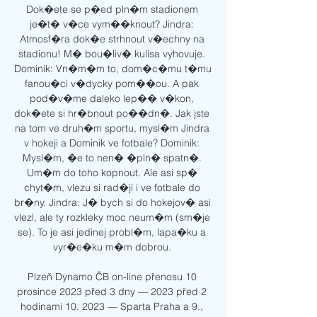
Dok�ete se p�ed pln�m stadionem 
je�t� v�ce vym��knout? Jindra: 
Atmosf�ra dok�e strhnout v�echny na 
stadionu! M� bou�liv� kulisa vyhovuje. 
Dominik: Vn�m�m to, dom�c�mu t�mu 
fanou�ci v�dycky pom��ou. A pak 
pod�v�me daleko lep�� v�kon, 
dok�ete si hr�bnout po��dn�. Jak jste 
na tom ve druh�m sportu, mysl�m Jindra 
v hokeji a Dominik ve fotbale? Dominik: 
Mysl�m, �e to nen� �pln� spatn�. 
Um�m do toho kopnout. Ale asi sp� 
chyt�m, vlezu si rad�ji i ve fotbale do 
br�ny. Jindra: J� bych si do hokejov� asi 
vlezl, ale ty rozkleky moc neum�m (sm�je 
se). To je asi jedinej probl�m, lapa�ku a 
vyr�e�ku m�m dobrou. 

Plzeň Dynamo ČB on-line přenosu 10 
prosince 2023 před 3 dny — 2023 před 2 
hodinami 10. 2023 — Sparta Praha a 9., 