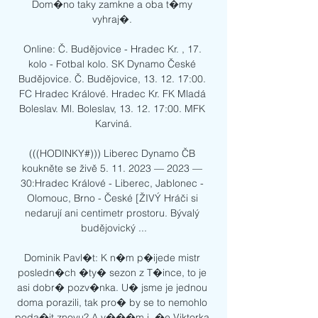
Dom�no taky zamkne a oba t�my 
vyhraj�. 

Online: Č. Budějovice - Hradec Kr. , 17. 
kolo - Fotbal kolo. SK Dynamo České 
Budějovice. Č. Budějovice, 13. 12. 17:00. 
FC Hradec Králové. Hradec Kr. FK Mladá 
Boleslav. Ml. Boleslav, 13. 12. 17:00. MFK 
Karviná.

(((HODINKY#))) Liberec Dynamo ČB 
koukněte se živě 5. 11. 2023 — 2023 — 
30:Hradec Králové - Liberec, Jablonec - 
Olomouc, Brno - České [ŽIVÝ Hráči si 
nedarují ani centimetr prostoru. Bývalý 
budějovický ...

Dominik Pavl�t: K n�m p�ijede mistr 
posledn�ch �ty� sezon z T�ince, to je 
asi dobr� pozv�nka. U� jsme je jednou 
doma porazili, tak pro� by se to nemohlo 
poda�it znovu? A v���m i, �e Viktorka 