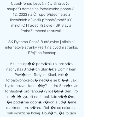
CupuPřenos losování čtvrtfinálových 
soupeřů domácího fotbalového poháru8. 
12. 2023 na ČT sportVideo nelze z 
licenčních důvodů přehrátStopáž100 
minutFC Hradec Králové - SK Slavia 
PrahaZkrácená repríza6. 

SK Dynamo České Budějovice | oficiální 
internetové stránky Přejít na úvodní stránku. 
| Přejít na fanshop.

A tu nejlep�� pozv�nku si pro v�s 
nachystali Jind�ich Stan�k s Dominikem 
Pavl�tem. Tady je! Kluci, velk� 
fotbalovohokejov� ned�le se bl��. Jak 
byste pozvali fanou�ky? Jindra Stan�k: Je 
to vlastn� pro fanou�ky ide�ln� den. Po 
ob�d� vyrazit na fotbal, kde v���m, 
�e pod�me dobr� v�kon a ud�l�me 
maximum pro v�hru. Dob�e se naladit a 
pak vyrazit na hokej. Douf�m, �e to tam 