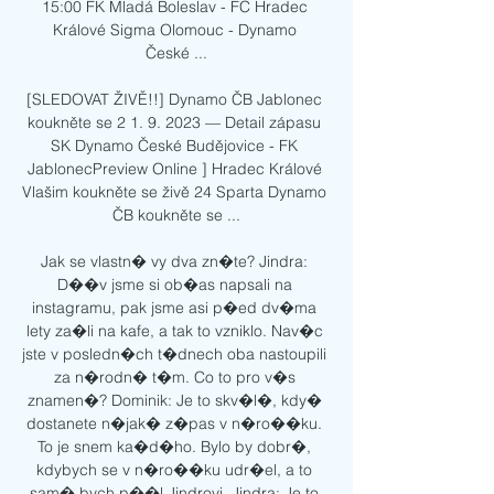
15:00 FK Mladá Boleslav - FC Hradec 
Králové Sigma Olomouc - Dynamo 
České ...

[SLEDOVAT ŽIVĚ!!] Dynamo ČB Jablonec 
koukněte se 2 1. 9. 2023 — Detail zápasu 
SK Dynamo České Budějovice - FK 
JablonecPreview Online ] Hradec Králové 
Vlašim koukněte se živě 24 Sparta Dynamo 
ČB koukněte se ...

Jak se vlastn� vy dva zn�te? Jindra: 
D��v jsme si ob�as napsali na 
instagramu, pak jsme asi p�ed dv�ma 
lety za�li na kafe, a tak to vzniklo. Nav�c 
jste v posledn�ch t�dnech oba nastoupili 
za n�rodn� t�m. Co to pro v�s 
znamen�? Dominik: Je to skv�l�, kdy� 
dostanete n�jak� z�pas v n�ro��ku. 
To je snem ka�d�ho. Bylo by dobr�, 
kdybych se v n�ro��ku udr�el, a to 
sam� bych p��l Jindrovi. Jindra: Je to 