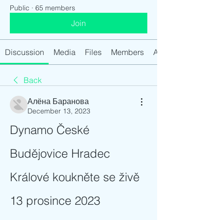
Public
·
65 members
Join
Discussion
Media
Files
Members
About
Back
Алёна Баранова
December 13, 2023
Dynamo České 
Budějovice Hradec 
Králové koukněte se živě 
13 prosince 2023