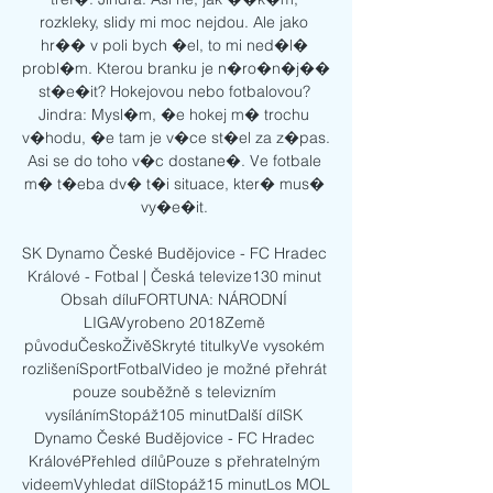
rozkleky, slidy mi moc nejdou. Ale jako 
hr�� v poli bych �el, to mi ned�l� 
probl�m. Kterou branku je n�ro�n�j�� 
st�e�it? Hokejovou nebo fotbalovou? 
Jindra: Mysl�m, �e hokej m� trochu 
v�hodu, �e tam je v�ce st�el za z�pas. 
Asi se do toho v�c dostane�. Ve fotbale 
m� t�eba dv� t�i situace, kter� mus� 
vy�e�it. 

SK Dynamo České Budějovice - FC Hradec 
Králové - Fotbal | Česká televize130 minut 
Obsah díluFORTUNA: NÁRODNÍ 
LIGAVyrobeno 2018Země 
původuČeskoŽivěSkryté titulkyVe vysokém 
rozlišeníSportFotbalVideo je možné přehrát 
pouze souběžně s televizním 
vysílánímStopáž105 minutDalší dílSK 
Dynamo České Budějovice - FC Hradec 
KrálovéPřehled dílůPouze s přehratelným 
videemVyhledat dílStopáž15 minutLos MOL 