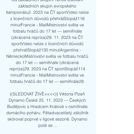
základních skupin evropského 
šampionátu2. 2023 na ČT sportVideo nelze 
z licenčních důvodů přehrátStopáž116 
minutFrancie - MaliMistrovství světa ve 
fotbalu hráčů do 17 let — semifinále 
(zkrácená repríza)29. 11. 2023 na ČT 
sportVideo nelze z licenčních důvodů 
přehrátStopáž130 minutArgentina - 
NěmeckoMistrovství světa ve fotbalu hráčů 
do 17 let — semifinále (zkrácená 
repríza)29. 2023 na ČT sportStopáž114 
minutFrancie - MaliMistrovství světa ve 
fotbalu hráčů do 17 let — semifinále28. 

((SLEDOVAT ŽIVĚ<<<<)) Viktoria Plzeň 
Dynamo České 25. 11. 2023 — Českých 
Budějovic s Hradcem Králové v osmifinále 
domácího poháru. Pětadvacetiletý záložník 
skóroval poprvé v ligové sezoně. Dynamo 
poté se ...
