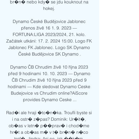
br�n� nebo kdy� se jdu kouknout na 
hokej. 

Dynamo České Budějovice Jablonec 
přenos živě 16 1. 9. 2023 — 
FORTUNA:LIGA 2023/2024, 21. kolo. 
Začátek utkání: 17. 2. 2024 15:00. Logo FK 
Jablonec FK Jablonec. Logo SK Dynamo 
České Budějovice SK Dynamo .

Dynamo ČB Chrudim živě 10 října 2023 
před 9 hodinami 10. 10. 2023 — Dynamo 
ČB Chrudim živě 10 října 2023 před 9 
hodinami — Kde sledovat Dynamo Ceske 
Budejovice vs Chrudim online?AiScore 
provides Dynamo Ceske ...

Rad�i ale hraji �to�n�ka. Troufli byste si 
i na ostr� z�pas? Dominik: Ur�it�, 
ob�as v letn� p��prav� i chod�me 
hr�t a ob�as m� v t� br�n� n�co 
tref�. Jindra: Asi ne, jak ��k�m, 