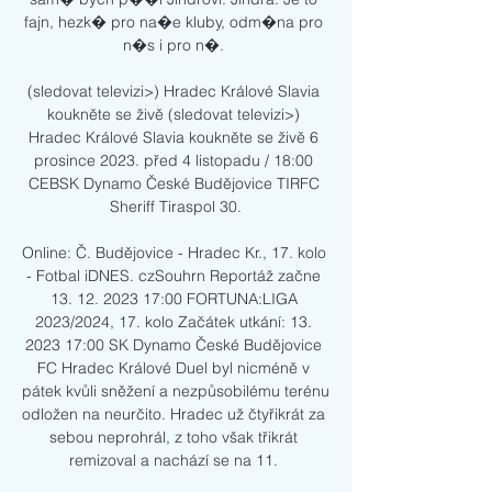
fajn, hezk� pro na�e kluby, odm�na pro 
n�s i pro n�. 

(sledovat televizi>) Hradec Králové Slavia 
koukněte se živě (sledovat televizi>) 
Hradec Králové Slavia koukněte se živě 6 
prosince 2023. před 4 listopadu / 18:00 
CEBSK Dynamo České Budějovice TIRFC 
Sheriff Tiraspol 30.

Online: Č. Budějovice - Hradec Kr., 17. kolo 
- Fotbal iDNES. czSouhrn Reportáž začne 
13. 12. 2023 17:00 FORTUNA:LIGA 
2023/2024, 17. kolo Začátek utkání: 13. 
2023 17:00 SK Dynamo České Budějovice 
FC Hradec Králové Duel byl nicméně v 
pátek kvůli sněžení a nezpůsobilému terénu 
odložen na neurčito. Hradec už čtyřikrát za 
sebou neprohrál, z toho však třikrát 
remizoval a nachází se na 11. 
