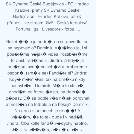
SK Dynamo České Budějovice - FC Hradec 
Králové, přímý SK Dynamo České 
Budějovice - Hradec Králové, přímý 
přenos, live stream, živě · Česká fotbalová 
Fortuna liga · Livescore - fotbal ...

Rozeb�r�te je hodn�, co se povedlo, co 
se nepovedlo? Dominik: V�t�inou jo, i si 
pos�l�me n�jak� videa, rozeb�r�me 
to dost, rad�me si. Jindra: A kdy� je 
pot�eba, svol�me sch�zi a probereme 
osobn�. (sm�je se) Fand�te si? Jindra: 
Kdy� m�m �as, tak na zim�ku nikdy 
nechyb�m. Dominik: M�m to stejn�, 
chod�m na fotbal �asto, na dom�c� 
z�pasy. D� se podle v�s n�jak porovnat 
atmosf�ra na fotbale a na hokeji? Dominik: 
Na obou stadionech je skv�l�! A 
v���m, �e to tak bude i v ned�li. 
Jindra: Oba kotle fand� v�dycky naplno. 
J� si to u��v�m, a� u� u n�s v 