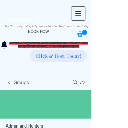
RentME
בזרת השם יתברך
Est. 2016
Holiday/Simcha Apartments in Hiemisher Area
info@rentme.org
02080666082
The Community Listing Fully Serviced Kosher Apartments for short stay
BOOK NOW
Please call/whatsapp Your local Rentme Customer Service! When Booked Online!
​online prices and avl are not updated. Online for photos only atm.
Click & Host Today!
Groups
Admin and Renters