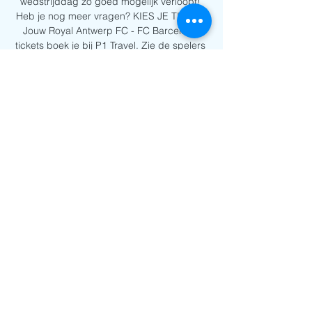
wedstrijddag zo goed mogelijk verloopt! 
Heb je nog meer vragen? KIES JE TICKET 
Jouw Royal Antwerp FC - FC Barcelona 
tickets boek je bij P1 Travel. Zie de spelers 
van Royal Antwerp FC de strijd aan gaan in 
Bosuilstadion tijdens een Champions 
League wedstrijd. Op deze pagina vind je 
onze opties voor Royal Antwerp FC - FC 
Barcelona tickets. Football Olympic Games 
Motorsports Baseball Tennis Rugby P1 
Travel geeft je als ticketing-bedrijf de kans 
om overal ter wereld je favoriete sport- of 
muziekevenement te bezoeken. 

Je zitplaatsen vallen binnen dit bereik. We 
willen er zeker van zijn dat je de beste plek 
krijgt, dus de exacte rij- en stoelnummers 
worden dichter bij de datum van het 
evenement toegewezen. Dit betekent dat je 
niet de exacte stoel kunt kiezen, maar wel 
de ticketcategorie die je wilt. We zijn er om 
ervoor te zorgen dat je een geweldige 