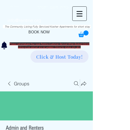
RentME
בזרת השם יתברך
Est. 2016
Holiday/Simcha Apartments in Hiemisher Area
info@rentme.org
02080666082
The Community Listing Fully Serviced Kosher Apartments for short stay
BOOK NOW
Please call/whatsapp Your local Rentme Customer Service! When Booked Online!
​online prices and avl are not updated. Online for photos only atm.
Click & Host Today!
Groups
Admin and Renters