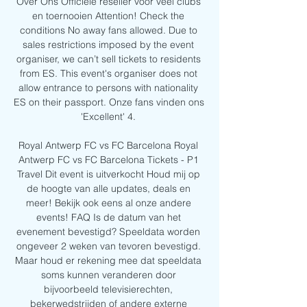
Over Ons Officiële reseller voor veel clubs 
en toernooien Attention! Check the 
conditions No away fans allowed. Due to 
sales restrictions imposed by the event 
organiser, we can’t sell tickets to residents 
from ES. This event's organiser does not 
allow entrance to persons with nationality 
ES on their passport. Onze fans vinden ons 
'Excellent' 4. 

Royal Antwerp FC vs FC Barcelona﻿ Royal 
Antwerp FC vs FC Barcelona Tickets - P1 
Travel Dit event is uitverkocht Houd mij op 
de hoogte van alle updates, deals en 
meer! Bekijk ook eens al onze andere 
events! FAQ Is de datum van het 
evenement bevestigd? Speeldata worden 
ongeveer 2 weken van tevoren bevestigd. 
Maar houd er rekening mee dat speeldata 
soms kunnen veranderen door 
bijvoorbeeld televisierechten, 
bekerwedstrijden of andere externe 