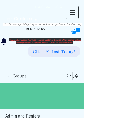
RentME
בזרת השם יתברך
Est. 2016
Holiday/Simcha Apartments in Hiemisher Area
info@rentme.org
02080666082
The Community Listing Fully Serviced Kosher Apartments for short stay
BOOK NOW
Please call/whatsapp Your local Rentme Customer Service! When Booked Online!
​online prices and avl are not updated. Online for photos only atm.
Click & Host Today!
Groups
Admin and Renters