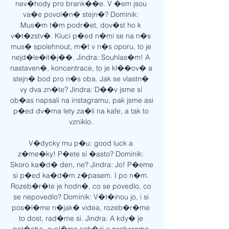
nev�hody pro brank��e. V �em jsou 
va�e povol�n� stejn�? Dominik: 
Mus�m t�m podr�et, dov�st ho k 
v�t�zstv�. Kluci p�ed n�mi se na n�s 
mus� spolehnout, m�t v n�s oporu, to je 
nejd�le�it�j��. Jindra: Souhlas�m! A 
nastaven�, koncentrace, to je kl��ov� a 
stejn� bod pro n�s oba. Jak se vlastn� 
vy dva zn�te? Jindra: D��v jsme si 
ob�as napsali na instagramu, pak jsme asi 
p�ed dv�ma lety za�li na kafe, a tak to 
vzniklo. 

V�dycky mu p�u: good luck a 
z�me�ky! P�ete si �asto? Dominik: 
Skoro ka�d� den, ne? Jindra: Jo! P�eme 
si p�ed ka�d�m z�pasem. I po n�m. 
Rozeb�r�te je hodn�, co se povedlo, co 
se nepovedlo? Dominik: V�t�inou jo, i si 
pos�l�me n�jak� videa, rozeb�r�me 
to dost, rad�me si. Jindra: A kdy� je 