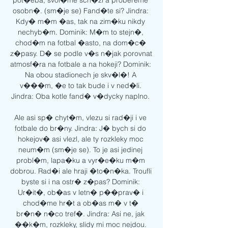
pot�eba, svol�me sch�zi a probereme 
osobn�. (sm�je se) Fand�te si? Jindra: 
Kdy� m�m �as, tak na zim�ku nikdy 
nechyb�m. Dominik: M�m to stejn�, 
chod�m na fotbal �asto, na dom�c� 
z�pasy. D� se podle v�s n�jak porovnat 
atmosf�ra na fotbale a na hokeji? Dominik: 
Na obou stadionech je skv�l�! A 
v���m, �e to tak bude i v ned�li. 
Jindra: Oba kotle fand� v�dycky naplno. 

Ale asi sp� chyt�m, vlezu si rad�ji i ve 
fotbale do br�ny. Jindra: J� bych si do 
hokejov� asi vlezl, ale ty rozkleky moc 
neum�m (sm�je se). To je asi jedinej 
probl�m, lapa�ku a vyr�e�ku m�m 
dobrou. Rad�i ale hraji �to�n�ka. Troufli 
byste si i na ostr� z�pas? Dominik: 
Ur�it�, ob�as v letn� p��prav� i 
chod�me hr�t a ob�as m� v t� 
br�n� n�co tref�. Jindra: Asi ne, jak 
��k�m, rozkleky, slidy mi moc nejdou. 