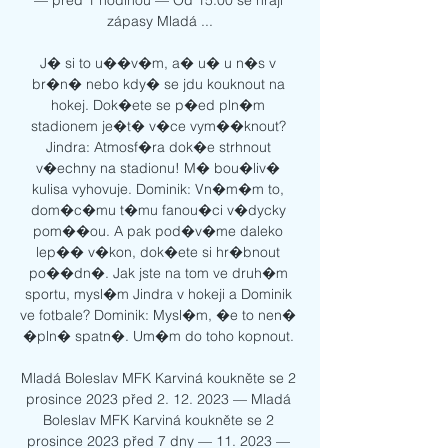
— před 1 hodinou — Od 15:00 se hrají 
zápasy Mladá ...

J� si to u��v�m, a� u� u n�s v 
br�n� nebo kdy� se jdu kouknout na 
hokej. Dok�ete se p�ed pln�m 
stadionem je�t� v�ce vym��knout? 
Jindra: Atmosf�ra dok�e strhnout 
v�echny na stadionu! M� bou�liv� 
kulisa vyhovuje. Dominik: Vn�m�m to, 
dom�c�mu t�mu fanou�ci v�dycky 
pom��ou. A pak pod�v�me daleko 
lep�� v�kon, dok�ete si hr�bnout 
po��dn�. Jak jste na tom ve druh�m 
sportu, mysl�m Jindra v hokeji a Dominik 
ve fotbale? Dominik: Mysl�m, �e to nen� 
�pln� spatn�. Um�m do toho kopnout. 

Mladá Boleslav MFK Karviná koukněte se 2 
prosince 2023 před 2. 12. 2023 — Mladá 
Boleslav MFK Karviná koukněte se 2 
prosince 2023 před 7 dny — 11. 2023 — 