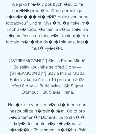
Ale jako hr�� v poli bych �el, to mi 
ned�l� probl�m. Kterou branku je 
n�ro�n�j�� st�e�it? Hokejovou nebo 
fotbalovou? Jindra: Mysl�m, �e hokej m� 
trochu v�hodu, �e tam je v�ce st�el za 
z�pas. Asi se do toho v�c dostane�. Ve 
fotbale m� t�eba dv� t�i situace, kter� 
mus� vy�e�it. 

[[STREAMOVÁNÍ]**] Slavia Praha Mladá 
Boleslav koukněte se před 3 dny — 
[STREAMOVÁNÍ]**] Slavia Praha Mladá 
Boleslav koukněte se 10 prosince 2023 
před 8 dny — Budějovice · SK Sigma 
Olomouc · SK Slavia Praha.

Nav�c jste v posledn�ch t�dnech oba 
nastoupili za n�rodn� t�m. Co to pro 
v�s znamen�? Dominik: Je to skv�l�, 
kdy� dostanete n�jak� z�pas v 
n�ro��ku. To je snem ka�d�ho. Bylo 