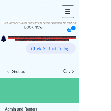
RentME
בזרת השם יתברך
Est. 2016
Holiday/Simcha Apartments in Hiemisher Area
info@rentme.org
02080666082
The Community Listing Fully Serviced Kosher Apartments for short stay
BOOK NOW
Please call/whatsapp Your local Rentme Customer Service! When Booked Online!
​online prices and avl are not updated. Online for photos only atm.
Click & Host Today!
Groups
Admin and Renters