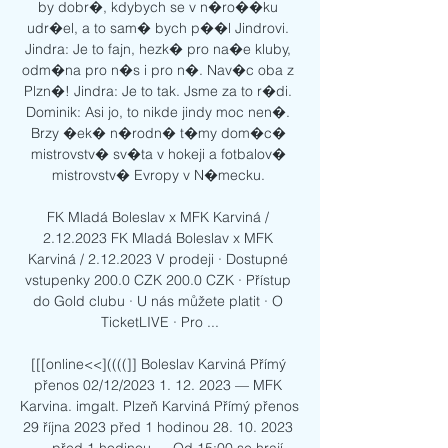
by dobr�, kdybych se v n�ro��ku 
udr�el, a to sam� bych p��l Jindrovi. 
Jindra: Je to fajn, hezk� pro na�e kluby, 
odm�na pro n�s i pro n�. Nav�c oba z 
Plzn�! Jindra: Je to tak. Jsme za to r�di. 
Dominik: Asi jo, to nikde jindy moc nen�. 
Brzy �ek� n�rodn� t�my dom�c� 
mistrovstv� sv�ta v hokeji a fotbalov� 
mistrovstv� Evropy v N�mecku. 

FK Mladá Boleslav x MFK Karviná / 
2.12.2023 FK Mladá Boleslav x MFK 
Karviná / 2.12.2023 V prodeji · Dostupné 
vstupenky 200.0 CZK 200.0 CZK · Přístup 
do Gold clubu · U nás můžete platit · O 
TicketLIVE · Pro ...

[[[online<<]((((]] Boleslav Karviná Přímý 
přenos 02/12/2023 1. 12. 2023 — MFK 
Karvina. imgalt. Plzeň Karviná Přímý přenos 
29 října 2023 před 1 hodinou 28. 10. 2023 