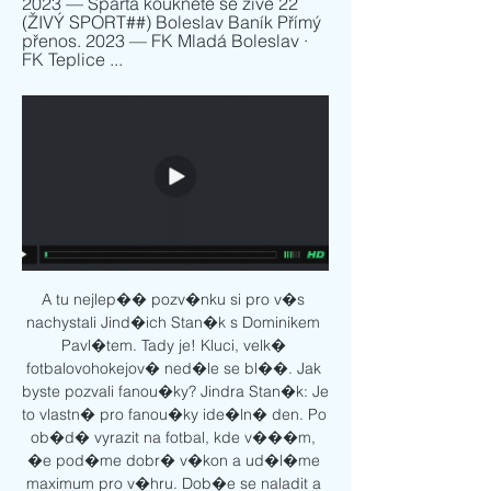
2023 — Sparta koukněte se živě 22 
(ŽIVÝ SPORT##) Boleslav Baník Přímý 
přenos. 2023 — FK Mladá Boleslav · 
FK Teplice ...
A tu nejlep�� pozv�nku si pro v�s 
nachystali Jind�ich Stan�k s Dominikem 
Pavl�tem. Tady je! Kluci, velk� 
fotbalovohokejov� ned�le se bl��. Jak 
byste pozvali fanou�ky? Jindra Stan�k: Je 
to vlastn� pro fanou�ky ide�ln� den. Po 
ob�d� vyrazit na fotbal, kde v���m, 
�e pod�me dobr� v�kon a ud�l�me 
maximum pro v�hru. Dob�e se naladit a 