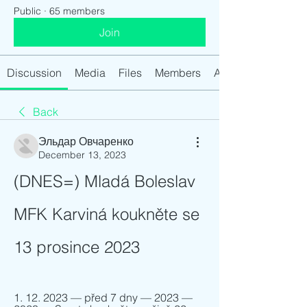
Public
·
65 members
Join
Discussion
Media
Files
Members
About
Back
Эльдар Овчаренко
December 13, 2023
(DNES=) Mladá Boleslav 
MFK Karviná koukněte se 
13 prosince 2023
1. 12. 2023 — před 7 dny — 2023 — 