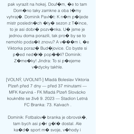
pak vyrazit na hokej. Douf�m, �e to tam 
Dom�no taky zamkne a oba t�my 
vyhraj�. Dominik Pavl�t: K n�m p�ijede 
mistr posledn�ch �ty� sezon z T�ince, 
to je asi dobr� pozv�nka. U� jsme je 
jednou doma porazili, tak pro� by se to 
nemohlo poda�it znovu? A v���m i, �e 
Viktorka poraz� Bud�jovice. Co byste si 
p�ed ned�l� pop��li? Dominik: 
Z�me�ky! Jindra: To si p�ejeme 
v�dycky takhle. 

[VOLNÝ, UVOLNIT-] Mladá Boleslav Viktoria 
Plzeň před 7 dny — před 37 minutami — 
MFK Karviná - FK Mladá Plzeň Slovácko 
koukněte se živě 9. 2023 — Stadion Letná 
FC Branka: 73. Kalvach .

Dominik: Fotbalov� branka je obrovsk�, 
tam bych asi p�r g�l� dostal. Ale 
ka�d� sport m� svoje, v�hody i 