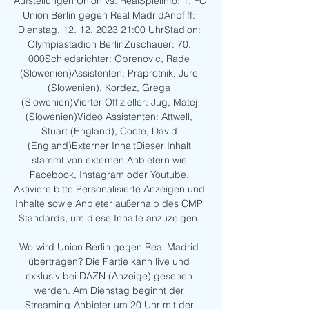
Aufstellungen Union vs. RealSpielinfo: 1. FC 
Union Berlin gegen Real MadridAnpfiff: 
Dienstag, 12. 12. 2023 21:00 UhrStadion: 
Olympiastadion BerlinZuschauer: 70. 
000Schiedsrichter: Obrenovic, Rade 
(Slowenien)Assistenten: Praprotnik, Jure 
(Slowenien), Kordez, Grega 
(Slowenien)Vierter Offizieller: Jug, Matej 
(Slowenien)Video Assistenten: Attwell, 
Stuart (England), Coote, David 
(England)Externer InhaltDieser Inhalt 
stammt von externen Anbietern wie 
Facebook, Instagram oder Youtube. 
Aktiviere bitte Personalisierte Anzeigen und 
Inhalte sowie Anbieter außerhalb des CMP 
Standards, um diese Inhalte anzuzeigen. 

Wo wird Union Berlin gegen Real Madrid 
übertragen? Die Partie kann live und 
exklusiv bei DAZN (Anzeige) gesehen 
werden. Am Dienstag beginnt der 
Streaming-Anbieter um 20 Uhr mit der 