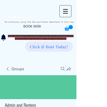
RentME
בזרת השם יתברך
Est. 2016
Holiday/Simcha Apartments in Hiemisher Area
info@rentme.org
02080666082
The Community Listing Fully Serviced Kosher Apartments for short stay
BOOK NOW
Please call/whatsapp Your local Rentme Customer Service! When Booked Online!
​online prices and avl are not updated. Online for photos only atm.
Click & Host Today!
Groups
Admin and Renters