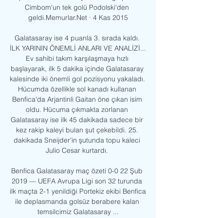
Cimbom'un tek golü Podolski'den 
geldi.Memurlar.Net · 4 Kas 2015

Galatasaray ise 4 puanla 3. sırada kaldı. 
İLK YARININ ÖNEMLİ ANLARI VE ANALİZİ... 
Ev sahibi takım karşılaşmaya hızlı 
başlayarak, ilk 5 dakika içinde Galatasaray 
kalesinde iki önemli gol pozisyonu yakaladı. 
Hücumda özellikle sol kanadı kullanan 
Benfica'da Arjantinli Gaitan öne çıkan isim 
oldu. Hücuma çıkmakta zorlanan 
Galatasaray ise ilk 45 dakikada sadece bir 
kez rakip kaleyi bulan şut çekebildi. 25. 
dakikada Sneijder'in şutunda topu kaleci 
Julio Cesar kurtardı. 

Benfica Galatasaray maç özeti 0-0 22 Şub 
2019 — UEFA Avrupa Ligi son 32 turunda 
ilk maçta 2-1 yenildiği Portekiz ekibi Benfica 
ile deplasmanda golsüz berabere kalan 
temsilcimiz Galatasaray ...
