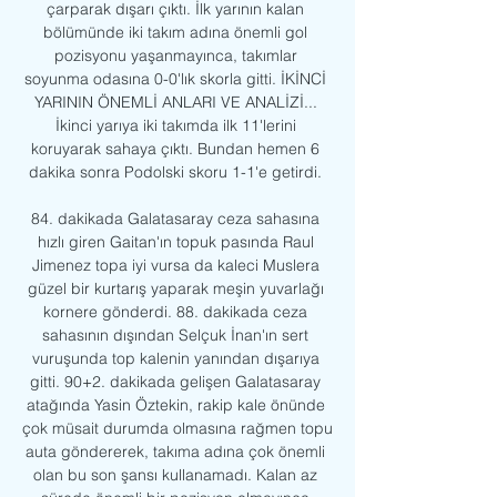
çarparak dışarı çıktı. İlk yarının kalan 
bölümünde iki takım adına önemli gol 
pozisyonu yaşanmayınca, takımlar 
soyunma odasına 0-0'lık skorla gitti. İKİNCİ 
YARININ ÖNEMLİ ANLARI VE ANALİZİ... 
İkinci yarıya iki takımda ilk 11'lerini 
koruyarak sahaya çıktı. Bundan hemen 6 
dakika sonra Podolski skoru 1-1'e getirdi. 

84. dakikada Galatasaray ceza sahasına 
hızlı giren Gaitan'ın topuk pasında Raul 
Jimenez topa iyi vursa da kaleci Muslera 
güzel bir kurtarış yaparak meşin yuvarlağı 
kornere gönderdi. 88. dakikada ceza 
sahasının dışından Selçuk İnan'ın sert 
vuruşunda top kalenin yanından dışarıya 
gitti. 90+2. dakikada gelişen Galatasaray 
atağında Yasin Öztekin, rakip kale önünde 
çok müsait durumda olmasına rağmen topu 
auta göndererek, takıma adına çok önemli 
olan bu son şansı kullanamadı. Kalan az 