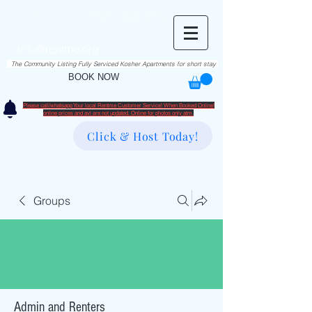
RentME
בזרת השם יתברך
Est. 2016
Holiday/Simcha Apartments in Hiemisher Area
info@rentme.org
02080666082
The Community Listing Fully Serviced Kosher Apartments for short stay
BOOK NOW
Please call/whatsapp Your local Rentme Customer Service! When Booked Online!
​online prices and avl are not updated. Online for photos only atm.
Click & Host Today!
Groups
Admin and Renters