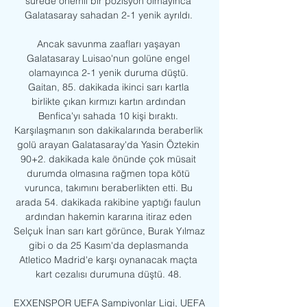
sürede önemli bir pozisyon olmayınca 
Galatasaray sahadan 2-1 yenik ayrıldı. 

Ancak savunma zaafları yaşayan 
Galatasaray Luisao'nun golüne engel 
olamayınca 2-1 yenik duruma düştü. 
Gaitan, 85. dakikada ikinci sarı kartla 
birlikte çıkan kırmızı kartın ardından 
Benfica'yı sahada 10 kişi bıraktı. 
Karşılaşmanın son dakikalarında beraberlik 
golü arayan Galatasaray'da Yasin Öztekin 
90+2. dakikada kale önünde çok müsait 
durumda olmasına rağmen topa kötü 
vurunca, takımını beraberlikten etti. Bu 
arada 54. dakikada rakibine yaptığı faulun 
ardından hakemin kararına itiraz eden 
Selçuk İnan sarı kart görünce, Burak Yılmaz 
gibi o da 25 Kasım'da deplasmanda 
Atletico Madrid'e karşı oynanacak maçta 
kart cezalısı durumuna düştü. 48. 

EXXENSPOR UEFA Şampiyonlar Ligi, UEFA 