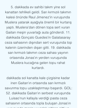
5. dakikada ev sahibi takım yine sol 
kanattan tehlikeli geldi. Sarı kırmızılı takımın 
kalesi önünde Raul Jimenez'in vuruşunda 
Muslera yatarak ayağıyla önemli bir kurtarış 
yaptı. Muslera'dan dönen topa sert vuran 
Gaitan meşin yuvarlağı auta gönderdi. 11. 
dakikada Gonçalo Guedes'in Galatasaray 
ceza sahasının dışından sert vuruşunda top 
kalenin üzerinden dışarı gitti. 19. dakikada 
sarı kırmızılı takımın ceza sahası yayının 
ortasında Jonas'ın yerden vuruşunda 
Muslera kucağına gelen topu rahat 
kurtardı. 

dakikada sol kanatta kale çizgisine kadar 
inen Gaitan'ın ortasında sarı kırmızılı 
savunma topu uzaklaştırmayı başardı. GOL: 
52. dakikada Gaitan'ın serbest vuruşunda 
Luisao'nun kafayla verdiği pasta ceza 
sahasının ortasında topla buluşan Jonas'ın 