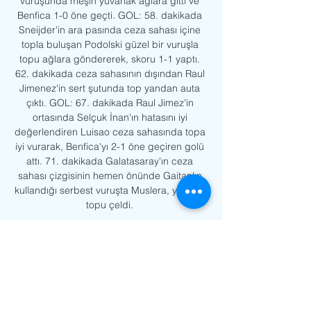
vuruşunda meşin yuvarlak ağlara gitti ve 
Benfica 1-0 öne geçti. GOL: 58. dakikada 
Sneijder'in ara pasında ceza sahası içine 
topla buluşan Podolski güzel bir vuruşla 
topu ağlara göndererek, skoru 1-1 yaptı. 
62. dakikada ceza sahasının dışından Raul 
Jimenez'in sert şutunda top yandan auta 
çıktı. GOL: 67. dakikada Raul Jimez'in 
ortasında Selçuk İnan'ın hatasını iyi 
değerlendiren Luisao ceza sahasında topa 
iyi vurarak, Benfica'yı 2-1 öne geçiren golü 
attı. 71. dakikada Galatasaray'ın ceza 
sahası çizgisinin hemen önünde Gaitan'ın 
kullandığı serbest vuruşta Muslera, yatarak 
topu çeldi. 

[[SPOR TV*]] Benfica İnter özet izle 
29.11.2023 [SPOR TV*]] Benfica İnter özet 
izle 29.11.2023 20 Nis 2023 — Inter, 
deplasmanda 2-0 kazandığı karşılaşmanın 
rövanşında Benfica'yı konuk etti.
