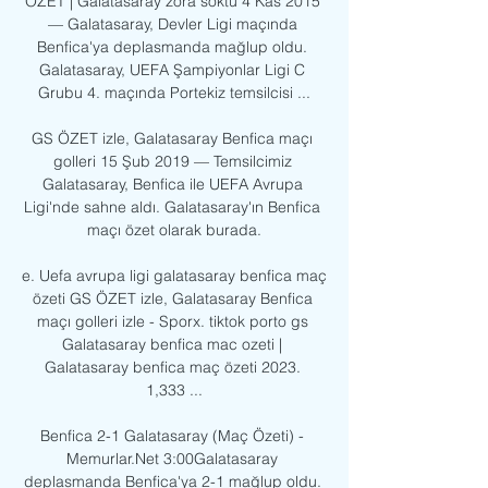
ÖZET | Galatasaray zora soktu 4 Kas 2015 
— Galatasaray, Devler Ligi maçında 
Benfica'ya deplasmanda mağlup oldu. 
Galatasaray, UEFA Şampiyonlar Ligi C 
Grubu 4. maçında Portekiz temsilcisi ...

GS ÖZET izle, Galatasaray Benfica maçı 
golleri 15 Şub 2019 — Temsilcimiz 
Galatasaray, Benfica ile UEFA Avrupa 
Ligi'nde sahne aldı. Galatasaray'ın Benfica 
maçı özet olarak burada.

e. Uefa avrupa ligi galatasaray benfica maç 
özeti GS ÖZET izle, Galatasaray Benfica 
maçı golleri izle - Sporx. tiktok porto gs 
Galatasaray benfica mac ozeti | 
Galatasaray benfica maç özeti 2023. 
1,333 ...

Benfica 2-1 Galatasaray (Maç Özeti) - 
Memurlar.Net 3:00Galatasaray 
deplasmanda Benfica'ya 2-1 mağlup oldu. 