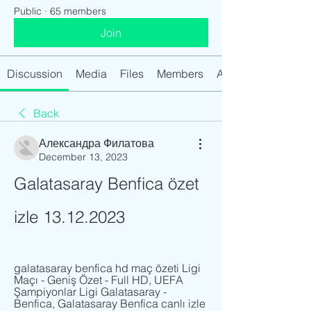
Public
·
65 members
Join
Discussion
Media
Files
Members
About
Back
Александра Филатова
December 13, 2023
Galatasaray Benfica özet 
izle 13.12.2023
galatasaray benfica hd maç özeti Ligi 
Maçı - Geniş Özet - Full HD, UEFA 
Şampiyonlar Ligi Galatasaray - 
Benfica, Galatasaray Benfica canlı izle 