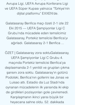
Avrupa Ligi, UEFA Avrupa Konferans Ligi 
ve UEFA Süper Kupası yalnızca “Türkiye'nin 
dijital platformu” EXXEN'de.

Galatasaray Benfica maçı özeti 2-1 izle 22 
Eki 2015 — UEFA Şampiyonlar Ligi C 
Grubu'nda mücadele eden temsilcimiz 
Galatasaray, Portekiz temsilcisi Benfica'yı 
ağırladı. Galatasaray 2-1 Benfica ...

ÖZET | Galatasaray zora soktuGalatasaray, 
UEFA Şampiyonlar Ligi C Grubu 4. 
maçında Portekiz temsilcisi Benfica'ya 
deplasmanda 2-1 yenildi ve gruptan çıkma 
şansını zora soktu. Galatasaray'ın golünü 
Podolski, Benfica'nın gollerini ise Jonas ve 
Luisao attı. Estadio da Luz Stadı'nda 
oynanan mücadelenin ilk yarısında iki ekip 
de girdikleri pozisyonları gole çeviremedi. 
Karşılaşmanın ikinci yarısı büyük bir 
heyecana sahne oldu. 52. dakikada 