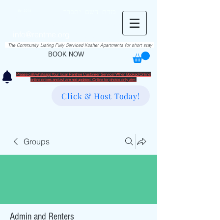
RentME
בזרת השם יתברך
Est. 2016
Holiday/Simcha Apartments in Hiemisher Area
info@rentme.org
02080666082
The Community Listing Fully Serviced Kosher Apartments for short stay
BOOK NOW
Please call/whatsapp Your local Rentme Customer Service! When Booked Online!
​online prices and avl are not updated. Online for photos only atm.
Click & Host Today!
Groups
Admin and Renters