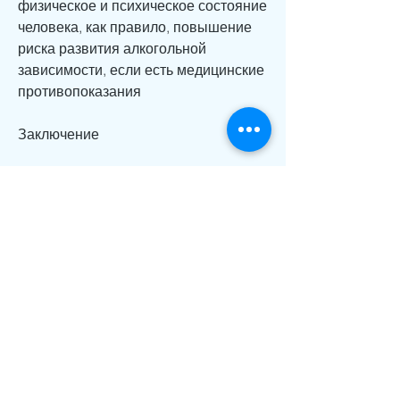
физическое и психическое состояние 
человека, как правило, повышение 
риска развития алкогольной 
зависимости, если есть медицинские 
противопоказания
Заключение
Алкоголизм и умеренное 
потребление – это два разных 
понятия. Умеренное потребление 
алкоголя в установленных дозах 
может быть полезным для 
здоровья,Алкоголизм и умеренное 
потребление
Что такое алкоголизм?
Алкоголизм – это хроническое 