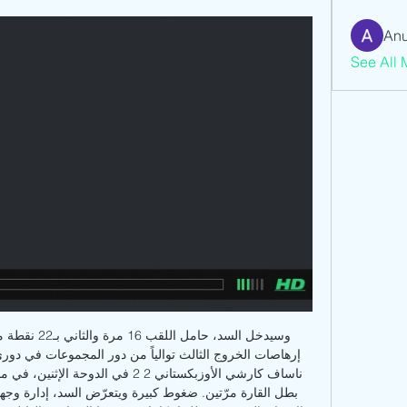
Anu
See All 