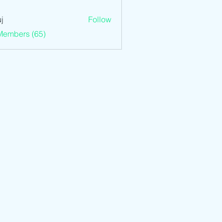
j
Follow
Members (65)