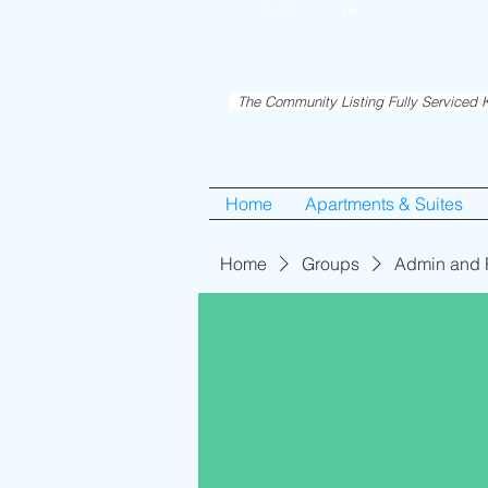
RentME
Est. 2016
TM
Holiday/Simcha A
The Community Listing Fully Serviced K
Home
Apartments & Suites
Home
Groups
Admin and 