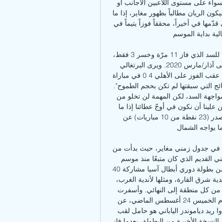
الإخفاق الجديد في ظل إمكانيات وصفتها الجماهير بالهائلة، سواء على مستوى اللاعبين الأجانب أو 
المواطنين الذين يشكلون عماد المنتخب القطري. من جهته، سيكون الريان مطالباً بظهور مغاير، إذا ما 
أراد استثمار أوضاع منافسه وتجنّب العروض غير المقنعة التي قدّمها في أخيراً، محققاً فوزاً يتيماً في 
لية بداية الموسم. 
وتشير المواجهات الـ 15 الأخيرة في الدوري، إلى تفوّق واضح للسد الذي فاز 11 مرّة وخسر 3 فقط، 
مقابل التعادل مرّة واحدة. وتعود أخر خسارة أمام الريان الى آذار/مارس 2020. ويرى البرتغالي 
ليناردو جارديم مدرّب الريان ان فريقه "استعاد الكثير من الثقة عقب الفوز على الأهلي 4 0 في مباراة 
قدّمنا فيها مستوى مثالياً على جميع النواحي، خصوصاً وان النتائج التي سبقتها لم تكن بحجم الطموح". 
وأضاف "لا شك ان العرض الأخير سيشكّل حافزاً كبيراً في مواجهة السد، لكن المهمة لن تخلو من 
صعوبة امام فريق تنافسي قوي ومرشح لنيل اللقب. سيتعيّن علينا أن نكون في أوجّ عطائنا إذا ما 
أردنا تحقيق الفوز". تينتين يودّع الوكرةويبحث الغرافة المتصدر (23 نقطة من 10 مباريات) عن 
 يواجه الشمال. 
نسخة دوري أبطال آسيا 2023-2024 ستكون الأولى التي تقام في جدول زمني مغاير، حيث بدأت من 
سبتمبر 2023 وتنتهي في مايو 2024، بدلًا من الجدول الزمني القديم الذي كان متبعًا منذ موسم 
2002-2003. ومن المقرر أن تشهد منافسات الدور الرئيسي من بطولة دوري أبطال آسيا مشاركة 40 
فريقًا يتم تقسيمها على 10 مجموعات، بواقع 5 مجموعات لأندية شرق القارة، ومثلها لأندية الغرب، 
حيث تتنافس أندية كل منطقة فيما بينها على أن يصل فريق من كل منطقة إلى النهائي. وأسفرت 
قرعة بطولة دوري أبطال آسيا 2023-2024، التي أجريت يوم الخميس 24 أغسطس الماضي، عن 
مواجهات قوية سنتابعها في دور المجموعات. ويعد نادي أوراوا ريد دياموندز الياباني هو حامل لقب 
دوري أبطال آسيا، وذلك بعدما تغلب على الهلال السعودي في النسخة الأخيرة من البطولة، بعدما فاز 