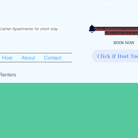
info@rentme.org
partments in Hiemisher Area
0
osher Apartments for short stay
Please call/whatsapp Your loc
​online prices and avl 
BOOK NOW
Click & Host To
Host
About
Contact
Renters