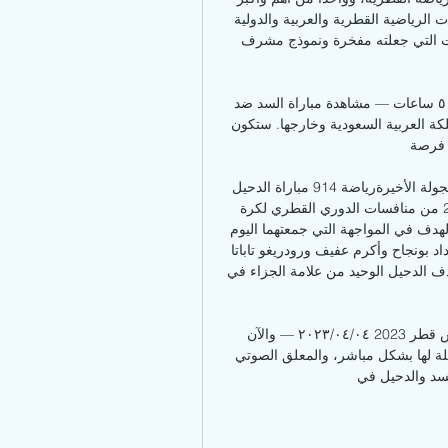
الأندية التي حفرت أسمها بحروف من نور في سجل الإنجازات الرياضية القطرية والعربية والدولية 
على مدار تاريخه الطويل الذي صنع فيه الكثير من الإنجازات التي جعلته مفخرة ونموذج مشرف 
بث مباشر مباراة السد ضد الدحيل في الدوري القطري قبل ٥ ساعات — مشاهدة مباراة السد ضد 
الدحيل ستكون تجربة مثيرة ومشوقة لعشاق الكرة في المملكة العربية السعودية وخارجها. ستكون 
صة ...
‫ السد يهزم الدحيل بثلاثية لهدف ويؤجل حسم لقب الدوري للجولة الأخيرةرياضة 914 مباراة الدحيل 
والسد في الدوري الدوحة - قنا حسم السد قمة الجولة الـ21 من منافسات الدوري القطري لكرة 
القدم /دوري نجوم QNB/ بتغلبه على الدحيل المتصدر بثلاثية لهدف في المواجهة التي جمعتهما اليوم 
على استاد عبدالله بن خليفة. وسجل أهداف السد كل من بغداد بونجاح وأكرم عفيف ورودريغو تاباتا 
في الدقائق 40 و51 و74، فيما سجل الكيني مايكل أولونغا هدف الدحيل الوحيد من علامة الجزاء في 
موعد مباراة السد والدحيل والقنوات الناقلة في نهائي كأس قطر 2023 ٠٤‏/٠٤‏/٢٠٢٣ — والآن 
سنعرض عليكم موعد مباراة السد ضد الدحيل والقنوات الناقلة لها بشكل مباشر، والمعلق الصوتي 