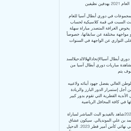
الدحيل بعد أن كان آخر انتصار له في فبراير من العام 2021 بهدفين نظيفين. 

بطولة قطر: قمة كلاسيكية بين السد والريانالسد يودّع دور المجموعات في دوري أبطال آسيا للعام 
الثالث توالياًالدوحة: يلتقي السد وصيف الترتيب والريان الثالث السبت في قمة كلاسيكية لحساب 
الجولة الحادية عشرة من الدوري القطري لكرة القدم، فيما يخوض الغرافة المتصدر مباراة سهلة 
على الورق أمام الشمال التاسع. وستكون الأنظار شاخصة نحو مواجهة مختلفة عن سابقاتها، خصوصاً 
للريان الثالث برصيد 19 نقطة من 10 مباريات، بعدما اعتاد على التواري عن الواجهة في السنوات 
جدول مباريات دوري أبطال آسيا 2023-2024 والقنوات الناقلة دوري أبطال آسياالإتحادالهلالالدحيلالسد 
القطريالقوة الجويةالعين. تعرف على جدول كذلك يمكنك مشاهدة مباريات دوري أبطال آسيا من 
 يتم ...
نادي السد قلعة رياضية شامخة تصنع وستصنع إنجازات لهذا الوطن الغالي بفضل جهود أبنائه ولاعبيه 
المخلصين الذين لا يتوانون عن بذل أقصى ما في وسعهم من أجل إستمرار الدور البارز والريادة 
الدائمة والتفوق الغير مسبوق الذي يحسب للسد كأحد أفضل الأندية القطرية التي تقوم بدور كبير 
 في كافة المحافل الرياضية. 
بث مباشر: مباراة السد والعربي في نهائي كأس أمير قطر 2023شاهد بالفيديو البث المباشر لمباراة 
السد والعربي في نهائي كأس أمير قطر 2023 على ستاد أحمد بن علي المونديالي. سيكون عشاق 
كرة القدم العربية على موعد مثير يجمع بين السد والعربي، في نهائي كأس أمير قطر 2023. الدحيل 