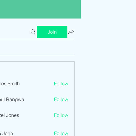
Join
es Smith
Follow
hul Rangwa
Follow
el Jones
Follow
a John
Follow