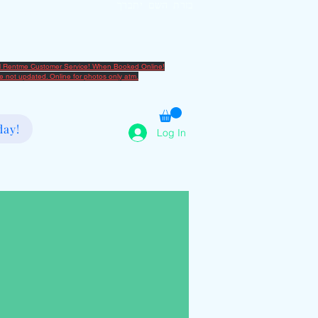
בזרת השם יתברך
2080666082
al Rentme Customer Service! When Booked Online!
are not updated. Online for photos only atm.
day!
Log In