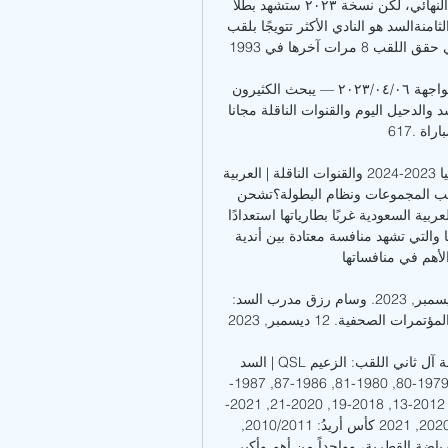
هو حامل لقب النسخة الماضية بعد التغلب على الغرافة في النهائي، لكن نسخة ٢٠٢٣ ستشهد بطلًا 
جديدًا. أنهى هيمنة السد.. الدحيل بطلا للدوري القطري للمرة الثامنةالسد هو النادي الأكثر تتويجًا بلقب 
كأس الأمير برصيد 18 لقبًا آخرها في عام 2021، أما العربي حقق اللقب 8 مرات آخرها في 1993. 

موعد مباراة السد والدحيل اليوم 6 ابريل والقنوات الناقلة لمواجهة ٠٦‏/٠٤‏/٢٠٢٣ — يبحث الكثيرون 
اليوم والقنوات الناقلة مجانا Post Views: 
617. رابط مختصر. كلمات دليلية مباراة ...

جدول مباريات دوري أبطال آسيا 2023-2024 والقنوات الناقلة | العربية Goal. comتعرف على جدول 
مباريات دوري أبطال آسيا 2023-2024، القنوات الناقلة ترتيب المجموعات ونظام البطولة؟تشحن 
جماهير كرة القدم الآسيوية من اليابان شرقًا وحتى المملكة العربية السعودية غربًا بطارياتها استعدادًا 
لانطلاق النسخة الثانية والأربعين من بطولة دوري أبطال آسيا والتي تشهد منافسة معتادة بين أندية 
أهم في منافساتها. 
دوري نجوم قطر عرض التفاصيل المؤتمرات الصحفية. 12 ديسمبر, 2023. وسام رزق مدرب السد: 
تنتظرنا مواجهة مهمة وصعبة أمام الدحيل. عرض التفاصيل المؤتمرات الصحفية. 12 ديسمبر, 2023.

السد | QSLسنة التأسيس: 1969 الرئيس: سمو الشيخ / محمد بن خليفة آل ثاني اللقب: الزعيم 
الألقاب دوري نجوم إكسبو: 1971-72, 1973-74, 1978-79, 1979-80, 1980-81, 1986-87, 1987-
88, 1988-89, 1999-2000, 2003-04, 2005-06, 2006-07, 2012-13, 2018-19, 2020-21, 2021-
22 كأس قطر: 1998, 2003, 2006, 2007, 2008, 2017, 2020, 2021 كأس أريدُ: 2010/2011, 
2019/2020 التاريخ يعد نادي السد علامة بارزة في ذاكرة الرياضة القطرية، وواحداً من أهم وأكبر 