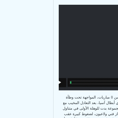
وسيدخل السد، حامل اللقب 16 مرة والثاني بـ22 نقطة من 8 مباريات، المواجهة تحت وطأة 
إرهاصات الخروج الثالث توالياً من دور المجموعات في دوري أبطال آسيا، بعد التعادل المخيب مع 
ناساف كارشي الأوزبكستاني 2 2 في الدوحة الإثنين، في مجموعة بدت للوهلة الأولى في متناول 
بطل القارة مرّتين. ضغوط كبيرة ويتعرّض السد، إدارة وجهاز فني ولاعبون، لضغوط كبيرة عقب 