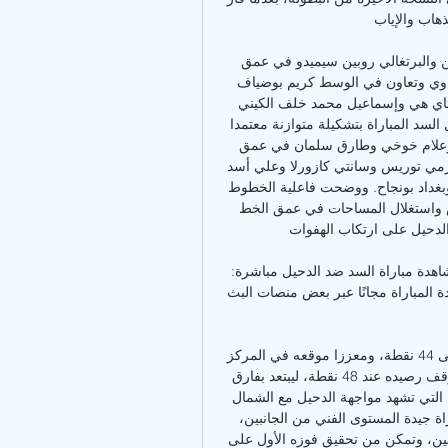
الذهاب والإياب. 
ولعب الدحيل بنظام اللعب (4/ 2/ 3/ 1)، ووقف يوسف أيمن والبرتغالي روبين سيميدو في عمق 
الخط الخلفي بإسناد من الظهيرين محمد موسى وبسام الراوي وتعاون في الوسط كريم بوضياف 
ولويز مارتن وكل من الثلاثي فرجاني ساسي والكوري نام تاي هي وإسماعيل محمد خلف الكيني 
مايكل أولونغا الذي بقي كرأس حربة وحيد. في المقابل، دخل السد المباراة بتشكيلة متوازنة معتمدا 
على نظام اللعب ( 3/ 4/ 2/ 1)، حيث وقف بيدرو ميجيل وبوعلام خوخي وطارق سلمان في عمق 
الخط الخلفي بإسناد من رباعي الوسط حسن الهيدوس وغيليرمي توريس وسانتي كازورلا وعلي أسد 
خلف ثلاثي المقدمة المكون من أكرم عفيف ورودريغو تاباتا وبغداد بونجاح. ووضحت فاعلية الخطوط 
الأمامية للسد والتوغل في الثلث الأخير من ملعب المنافس واستغلال المساحات في عمق الخط 
لدحيل على ارتكاب الهفوات. 
مشاهدة مباراة السد ضد الدحيل مباشر قبل ٩ ساعات — مشاهدة مباراة السد ضد الدحيل مباشرة: 
هل يمكنني مشاهدة المباراة مجانًا؟ نعم، هناك خيارات لمشاهدة المباراة مجانًا عبر بعض منصات البث 
ووصل السد لانتصاره الرابع عشر هذا الموسم، رافعا رصيده إلى 44 نقطة، ومعززا موقعه في المركز 
الثالث. أما الدحيل، فقد مني بهزيمته الثالثة هذا الموسم، وتوقف رصيده عند 48 نقطة، ليبتعد بفارق 
نقطتين فقط عن العربي، ليتأجل حسم اللقب للجولة الأخيرة التي تشهد مواجهة الدحيل مع الشمال 
والعربي مع السد في الثامن من مايو الجاري. وجاءت المباراة جيدة المستوى الفني من الجانبين، 
وظهر السد أكثر تماسكا في خطوطه الثلاثة على مدار الشوطين، وتمكن من تحقيق فوزه الأول على 