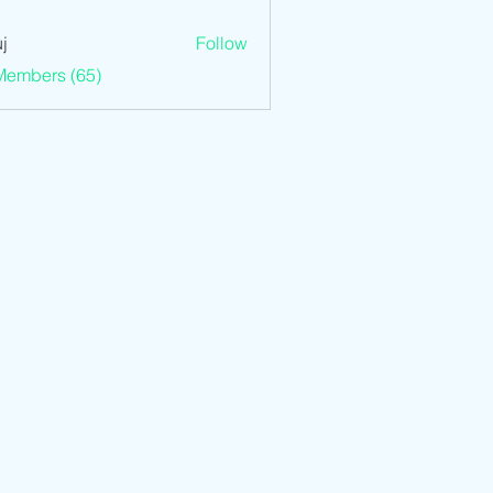
j
Follow
Members (65)