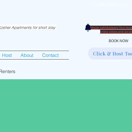
info@rentme.org
partments in Hiemisher Area
0
osher Apartments for short stay
Please call/whatsapp Your loc
​online prices and avl 
BOOK NOW
Click & Host To
Host
About
Contact
Renters