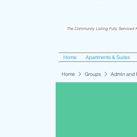
RentME
Est. 2016
TM
Holiday/Simcha A
The Community Listing Fully Serviced K
Home
Apartments & Suites
Home
Groups
Admin and 