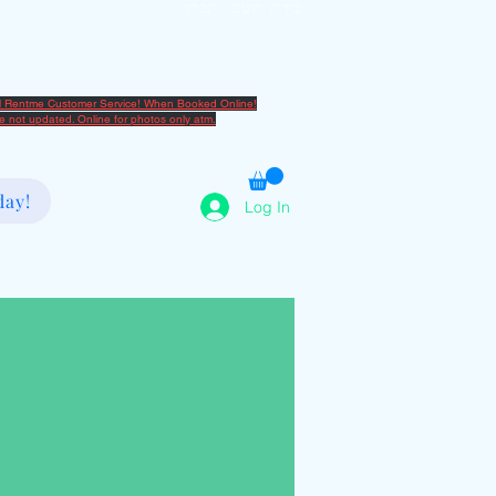
בזרת השם יתברך
2080666082
al Rentme Customer Service! When Booked Online!
are not updated. Online for photos only atm.
day!
Log In