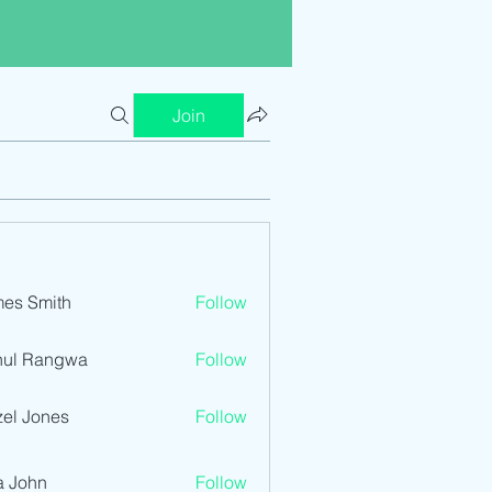
Join
es Smith
Follow
hul Rangwa
Follow
el Jones
Follow
a John
Follow