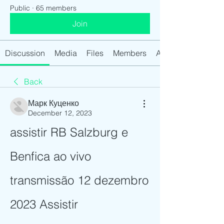
Public
·
65 members
Join
Discussion
Media
Files
Members
About
Back
Марк Куценко
December 12, 2023
assistir RB Salzburg e 
Benfica ao vivo 
transmissão 12 dezembro 
2023 Assistir