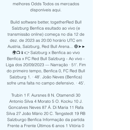
melhores Odds Todos os mercados 
disponíveis aqui. 

Build software better, togetherRed Bull 
Salzburg Benfica esultado ao vivo (e 
transmissão online) começa no dia 12 de 
dez. de 2023 as 20:00 horário UTC em 
Austria, Salzburg, Red Bull Arena... 🔴➤►
🌍📺📱👉 Salzburg x Benfica ao vivo 
Benfica x FC Red Bull Salzburg - Ao vivo - 
Liga dos 20/09/2023 — Narração · 51'. Fim 
do primeiro tempo, Benfica 0, FC Red Bull 
Salzburg 1. · 48'. João Neves (Benfica) 
sofre uma falta no campo defensivo. · 45'. 

Trubin 1 F. Aursnes 8 N. Otamendi 30 
Antonio Silva 4 Morato 5 O. Kocku 10 J. 
Goncalves Neves 87 Á. Di Maria 11 Rafa 
Silva 27 João Mário 20 C. Tengstedt 19 RB 
Salzburgo Benfica Informação da partida 
Frente a Frente Últimos 6 anos 1 Vitória 0 