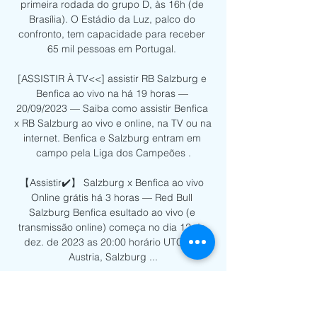
primeira rodada do grupo D, às 16h (de 
Brasília). O Estádio da Luz, palco do 
confronto, tem capacidade para receber 
65 mil pessoas em Portugal. 

[ASSISTIR À TV<<] assistir RB Salzburg e 
Benfica ao vivo na há 19 horas — 
20/09/2023 — Saiba como assistir Benfica 
x RB Salzburg ao vivo e online, na TV ou na 
internet. Benfica e Salzburg entram em 
campo pela Liga dos Campeões .

【Assistir✔️】 Salzburg x Benfica ao vivo 
Online grátis há 3 horas — Red Bull 
Salzburg Benfica esultado ao vivo (e 
transmissão online) começa no dia 12 de 
dez. de 2023 as 20:00 horário UTC em 
Austria, Salzburg ...

Champions: como assistir RB Salzburg x 
Benfica online há 11 horas — Como assistir 
ao jogo entre RB Salzburg x Benfica 