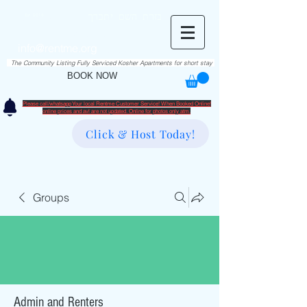
RentME
בזרת השם יתברך
Est. 2016
Holiday/Simcha Apartments in Hiemisher Area
info@rentme.org
02080666082
The Community Listing Fully Serviced Kosher Apartments for short stay
BOOK NOW
Please call/whatsapp Your local Rentme Customer Service! When Booked Online!
​online prices and avl are not updated. Online for photos only atm.
Click & Host Today!
Groups
Admin and Renters