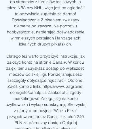
do streamów z turniejów tenisowych, a 
także NBA czy NHL, więc jest co oglądać i 
to oczywiście zupełnie za darmo! 
Doświadczenie Z pisaniem związany 
niemalże od zawsze. Na początku 
hobbystycznie, nabierając doświadczenie 
w mniejszych portalach i fanpage’ach 
lokalnych drużyn piłkarskich. 

Dlatego też warto przybliżyć instrukcję, jak 
założyć konto na stronie Canal+. W końcu 
dzięki temu uzyskasz dostęp do większości 
meczów polskiej ligi. Poniżej znajdziesz 
szczegóły dotyczące rejestracji. Oto one: 
Załóż konto z linku https://www. zagranie. 
com/goto/canalplus Zaakceptuj zgody 
marketingowe Zaloguj się na konto 
użytkownika i wykup subskrypcję Skorzystaj 
z oferty promocyjnej “Wielka Piłka” 
przygotowanej przez Canal+ i zapłać 240 
PLN za półroczny dostęp Oglądaj 
spotkania Ligi Mistrzów i ciesz się 