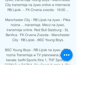
City transmisja na żywo online w internecie 
RB Lipsk. -. FK Crvena zvezda · 19:00 ...

Manchester City - RB Lipsk na żywo - Piłka 
nożna ... transmisje. Mecz na żywo, 
transmisje online. Red Bull Salzburg - SL 
Benfica · FK Crvena Zvezda - Manchester 
City · RB Lipsk - BSC Young Boys.

BSC Young Boys - RB Lipsk na żywo - Piłka 
nożna Transmisja w TV planowana jest na 
kanale: beIN Sports Xtra 1, TNT Sports 3, 
ESPN Sur, DAZN1, Sky Sport Austria 1, Sky 
Sport Austria 4, Pickx+ Sports 3, ESPN ...

Mecz RB Lipsk vs. Young Boys Berno - Liga 
Mistrzów Piłka nożna w SPORT.INTERIA.PL 
- najważniejsze wiadomości o futbolu: 
wideo, transmisje, wyniki na żywo, 
terminarze, tabele, Ekstraklasa, Liga 
Mistrzów.
