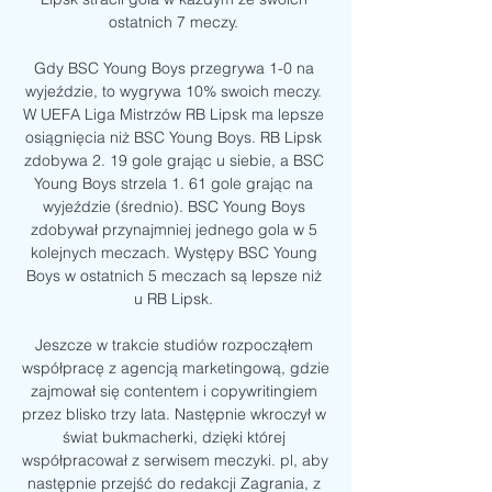
ostatnich 7 meczy. 

Gdy BSC Young Boys przegrywa 1-0 na 
wyjeździe, to wygrywa 10% swoich meczy. 
W UEFA Liga Mistrzów RB Lipsk ma lepsze 
osiągnięcia niż BSC Young Boys. RB Lipsk 
zdobywa 2. 19 gole grając u siebie, a BSC 
Young Boys strzela 1. 61 gole grając na 
wyjeździe (średnio). BSC Young Boys 
zdobywał przynajmniej jednego gola w 5 
kolejnych meczach. Występy BSC Young 
Boys w ostatnich 5 meczach są lepsze niż 
u RB Lipsk. 

Jeszcze w trakcie studiów rozpocząłem 
współpracę z agencją marketingową, gdzie 
zajmował się contentem i copywritingiem 
przez blisko trzy lata. Następnie wkroczył w 
świat bukmacherki, dzięki której 
współpracował z serwisem meczyki. pl, aby 
następnie przejść do redakcji Zagrania, z 