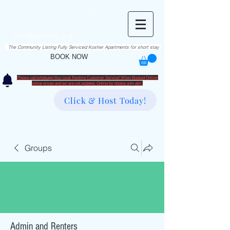
RentME
בזרת השם יתברך
Est. 2016
Holiday/Simcha Apartments in Hiemisher Area
info@rentme.org
02080666082
The Community Listing Fully Serviced Kosher Apartments for short stay
BOOK NOW
Please call/whatsapp Your local Rentme Customer Service! When Booked Online!
​online prices and avl are not updated. Online for photos only atm.
Click & Host Today!
Groups
Admin and Renters