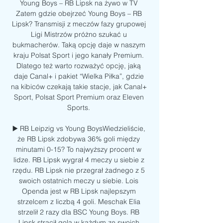
Young Boys – RB Lipsk na żywo w TV 
Zatem gdzie obejrzeć Young Boys – RB 
Lipsk? Transmisji z meczów fazy grupowej 
Ligi Mistrzów próżno szukać u 
bukmacherów. Taką opcję daje w naszym 
kraju Polsat Sport i jego kanały Premium. 
Dlatego też warto rozważyć opcję, jaką 
daje Canal+ i pakiet “Wielka Piłka”, gdzie 
na kibiców czekają takie stacje, jak Canal+ 
Sport, Polsat Sport Premium oraz Eleven 
Sports. 

▶️ RB Leipzig vs Young BoysWiedzieliście, 
że RB Lipsk zdobywa 36% goli między 
minutami 0-15? To najwyższy procent w 
lidze. RB Lipsk wygrał 4 meczy u siebie z 
rzędu. RB Lipsk nie przegrał żadnego z 5 
swoich ostatnich meczy u siebie. Lois 
Openda jest w RB Lipsk najlepszym 
strzelcem z liczbą 4 goli. Meschak Elia 
strzelił 2 razy dla BSC Young Boys. RB 
Lipsk stracił gola w każdym ze swoich 