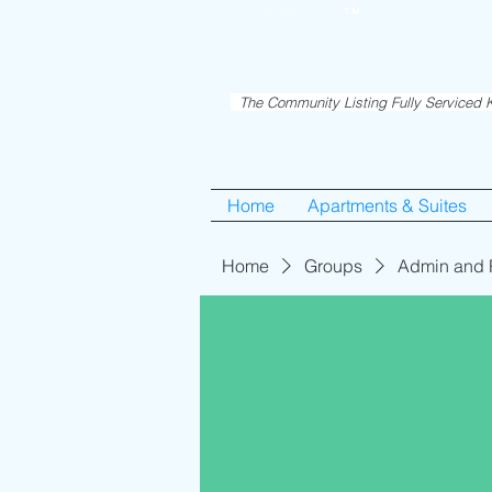
RentME
Est. 2016
TM
Holiday/Simcha A
The Community Listing Fully Serviced K
Home
Apartments & Suites
Home
Groups
Admin and 