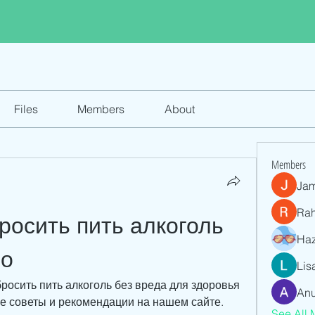
Files
Members
About
Members
Jam
Ra
росить пить алкоголь 
Haz
но
Lis
росить пить алкоголь без вреда для здоровья 
Anu
е советы и рекомендации на нашем сайте.
See All 