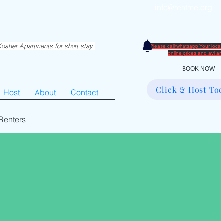
info@rentme.org
partments in Hiemisher Area
0
osher Apartments for short stay
Please call/whatsapp Your loc
​online prices and avl 
BOOK NOW
Click & Host To
Host
About
Contact
Renters