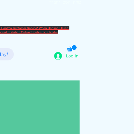
בזרת השם יתברך
2080666082
al Rentme Customer Service! When Booked Online!
are not updated. Online for photos only atm.
day!
Log In