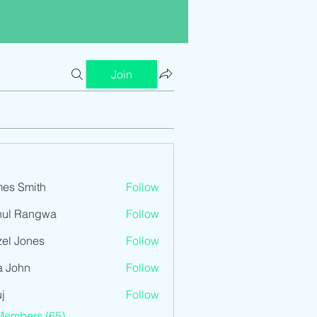
Join
es Smith
Follow
hul Rangwa
Follow
el Jones
Follow
a John
Follow
j
Follow
Members (65)