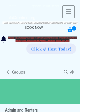
RentME
בזרת השם יתברך
Est. 2016
Holiday/Simcha Apartments in Hiemisher Area
info@rentme.org
02080666082
The Community Listing Fully Serviced Kosher Apartments for short stay
BOOK NOW
Please call/whatsapp Your local Rentme Customer Service! When Booked Online!
​online prices and avl are not updated. Online for photos only atm.
Click & Host Today!
Groups
Admin and Renters