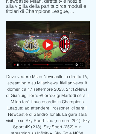
Newcastle Milan, diretta tv e notizie 
alla vigilia della partita circa moduli e 
titolari di Champions League, ...
Dove vedere Milan-Newcastle in diretta TV, 
streaming e su MilanNews. itMilanNews. it 
domenica 17 settembre 2023, 21:12News 
di Gianluigi Torre @TorreGigi Martedì sera il 
Milan farà il suo esordio in Champions 
League: ad attendere i rossoneri ci sarà il 
Newcastle di Sandro Tonali. La gara sarà 
visibile su Sky Sport Uno (numero 201), Sky 
Sport 4K (213), Sky Sport (252) e in 
streaming su Infinity+, Sky Go e NOW. 
