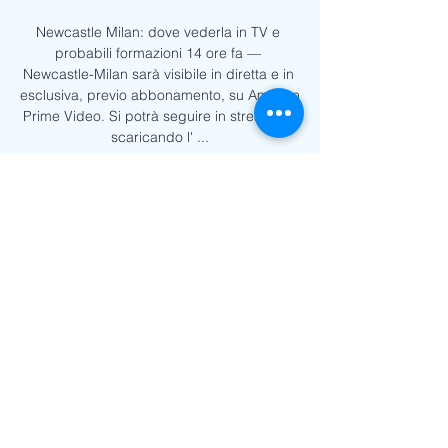
Newcastle Milan: dove vederla in TV e 
probabili formazioni 14 ore fa — 
Newcastle-Milan sarà visibile in diretta e in 
esclusiva, previo abbonamento, su Amazon 
Prime Video. Si potrà seguire in streaming 
scaricando l' ...

Dove vedere il Milan stasera in diretta 
streaming 3 giorni fa — I prossimi match 
dei rossoneri in campionato ; Partita, Data 
e ora ; Milan-Frosinone, 3-1 ; Atalanta-
Milan, 9/12/2023 ore 18.00 ; Newcastle-
Milan ...
0
0
Write a comment...