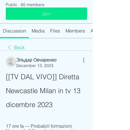
Public
·
65 members
Join
Discussion
Media
Files
Members
About
Back
Эльдар Овчаренко
December 13, 2023
[[TV DAL VIVO]] Diretta 
Newcastle Milan in tv 13 
dicembre 2023
17 ore fa — Probabili formazioni 