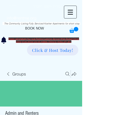
RentME
בזרת השם יתברך
Est. 2016
Holiday/Simcha Apartments in Hiemisher Area
info@rentme.org
02080666082
The Community Listing Fully Serviced Kosher Apartments for short stay
BOOK NOW
Please call/whatsapp Your local Rentme Customer Service! When Booked Online!
​online prices and avl are not updated. Online for photos only atm.
Click & Host Today!
Groups
Admin and Renters