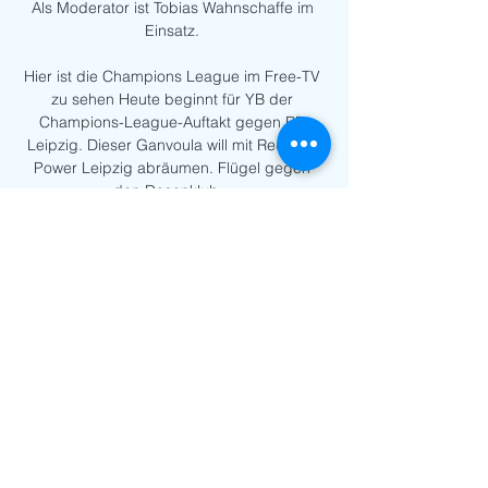
Als Moderator ist Tobias Wahnschaffe im 
Einsatz. 

Hier ist die Champions League im Free-TV 
zu sehen Heute beginnt für YB der 
Champions-League-Auftakt gegen RB 
Leipzig. Dieser Ganvoula will mit Red-Bull-
Power Leipzig abräumen. Flügel gegen 
den Dosenklub ...

09. 2023, in der UEFA Champions League 
auf die Young Boys Bern. Das Team von 
Trainer Marco Rose reist nach dem 3:0-
Sieg in Augsburg in der Bundesliga mit 
Verletzungssorgen in die Schweiz. Dani 
Olmo und Willi Orban fehlen 
verletzungsbedingt, auch Lukas 
Klostermann fehlt wegen eines Magen-
Darm-Infekts. 

Reporterin ist Ann-Sophie Kimmel. Das 