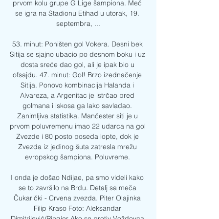
prvom kolu grupe G Lige šampiona. Meč 
se igra na Stadionu Etihad u utorak, 19. 
septembra, ...

53. minut: Poništen gol Vokera. Desni bek 
Sitija se sjajno ubacio po desnom boku i uz 
dosta sreće dao gol, ali je ipak bio u 
ofsajdu. 47. minut: Gol! Brzo izednačenje 
Sitija. Ponovo kombinacija Halanda i 
Alvareza, a Argenitac je istrčao pred 
golmana i iskosa ga lako savladao. 
Zanimljiva statistika. Mančester siti je u 
prvom poluvremenu imao 22 udarca na gol 
Zvezde i 80 posto poseda lopte, dok je 
Zvezda iz jedinog šuta zatresla mrežu 
evropskog šampiona. Poluvreme. 

I onda je došao Ndijae, pa smo videli kako 
se to završilo na Brdu. Detalj sa meča 
Čukarički - Crvena zvezda. Piter Olajinka 
Filip Kraso Foto: Aleksandar 
Dimitrijević/Ringier Ako se protiv Voždovca 