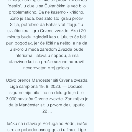
"desilo", u duelu sa Čukaričkim je već bilo 
problematično. Da ne kažemo - kritično. 
Zato je sada, baš zato što igraju protiv 
Sitija, potrebno da Bahar vrati "taj jul" u 
svlačionicu i igru Crvene zvezde. Ako i 20 
minuta budu izgledali kao u julu, to će biti 
pun pogodak, jer će ličiti na nešto, a ne da 
u skoro 3 meča zaredom Zvezda bude 
inferiorna i jalova u napadu, a ima 
ofanzivce koji su prošle sezone napravili 
neverovatan broj golova. 

Uživo prenos Mančester siti Crvena zvezda 
Liga šampiona 19. 9. 2023. — Doduše, 
sigurno nije bilo tiho na delu gde je bilo 
3.000 navijača Crvene zvezde. Zanimljivo je 
da je Mančester siti u prvom delu uputio 
22 ...

Tačku na i stavio je Portugalac Rodri, inače 
strelac pobedonosnog gola i u finalu Lige 