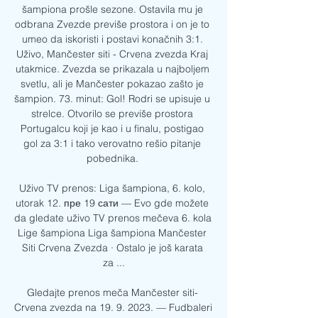
šampiona prošle sezone. Ostavila mu je 
odbrana Zvezde previše prostora i on je to 
umeo da iskoristi i postavi konačnih 3:1. 
Uživo, Mančester siti - Crvena zvezda Kraj 
utakmice. Zvezda se prikazala u najboljem 
svetlu, ali je Mančester pokazao zašto je 
šampion. 73. minut: Gol! Rodri se upisuje u 
strelce. Otvorilo se previše prostora 
Portugalcu koji je kao i u finalu, postigao 
gol za 3:1 i tako verovatno rešio pitanje 
pobednika. 

Uživo TV prenos: Liga šampiona, 6. kolo, 
utorak 12. пре 19 сати — Evo gde možete 
da gledate uživo TV prenos mečeva 6. kola 
Lige šampiona Liga šampiona Mančester 
Siti Crvena Zvezda · Ostalo je još karata 
za ...

Gledajte prenos meča Mančester siti- 
Crvena zvezda na 19. 9. 2023. — Fudbaleri 