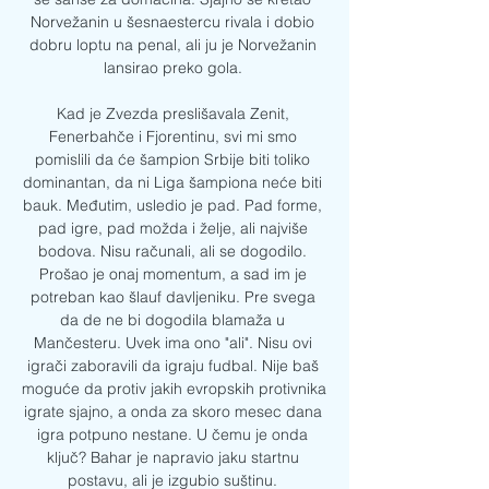
Norvežanin u šesnaestercu rivala i dobio 
dobru loptu na penal, ali ju je Norvežanin 
lansirao preko gola. 

Kad je Zvezda preslišavala Zenit, 
Fenerbahče i Fjorentinu, svi mi smo 
pomislili da će šampion Srbije biti toliko 
dominantan, da ni Liga šampiona neće biti 
bauk. Međutim, usledio je pad. Pad forme, 
pad igre, pad možda i želje, ali najviše 
bodova. Nisu računali, ali se dogodilo. 
Prošao je onaj momentum, a sad im je 
potreban kao šlauf davljeniku. Pre svega 
da de ne bi dogodila blamaža u 
Mančesteru. Uvek ima ono "ali". Nisu ovi 
igrači zaboravili da igraju fudbal. Nije baš 
moguće da protiv jakih evropskih protivnika 
igrate sjajno, a onda za skoro mesec dana 
igra potpuno nestane. U čemu je onda 
ključ? Bahar je napravio jaku startnu 
postavu, ali je izgubio suštinu. 
