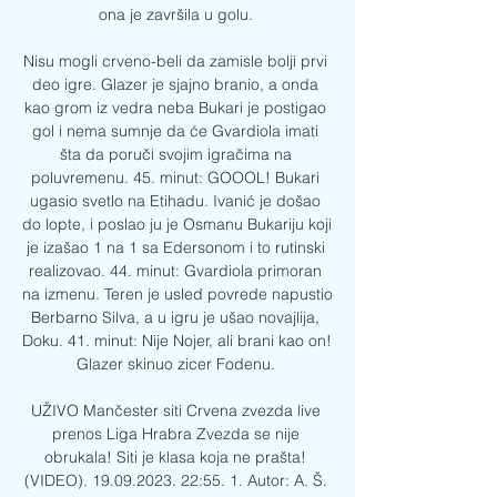
ona je završila u golu. 

Nisu mogli crveno-beli da zamisle bolji prvi 
deo igre. Glazer je sjajno branio, a onda 
kao grom iz vedra neba Bukari je postigao 
gol i nema sumnje da će Gvardiola imati 
šta da poruči svojim igračima na 
poluvremenu. 45. minut: GOOOL! Bukari 
ugasio svetlo na Etihadu. Ivanić je došao 
do lopte, i poslao ju je Osmanu Bukariju koji 
je izašao 1 na 1 sa Edersonom i to rutinski 
realizovao. 44. minut: Gvardiola primoran 
na izmenu. Teren je usled povrede napustio 
Berbarno Silva, a u igru je ušao novajlija, 
Doku. 41. minut: Nije Nojer, ali brani kao on! 
Glazer skinuo zicer Fodenu. 

UŽIVO Mančester siti Crvena zvezda live 
prenos Liga Hrabra Zvezda se nije 
obrukala! Siti je klasa koja ne prašta! 
(VIDEO). 19.09.2023. 22:55. 1. Autor: A. Š. 