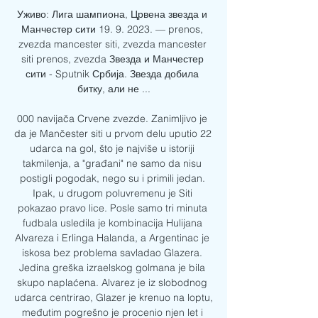
Уживо: Лига шампиона, Црвена звезда и 
Манчестер сити 19. 9. 2023. — prenos, 
zvezda mancester siti, zvezda mancester 
siti prenos, zvezda Звезда и Манчестер 
сити - Sputnik Србија. Звезда добила 
битку, али не ...

000 navijača Crvene zvezde. Zanimljivo je 
da je Mančester siti u prvom delu uputio 22 
udarca na gol, što je najviše u istoriji 
takmilenja, a "građani" ne samo da nisu 
postigli pogodak, nego su i primili jedan. 
Ipak, u drugom poluvremenu je Siti 
pokazao pravo lice. Posle samo tri minuta 
fudbala usledila je kombinacija Hulijana 
Alvareza i Erlinga Halanda, a Argentinac je 
iskosa bez problema savladao Glazera. 
Jedina greška izraelskog golmana je bila 
skupo naplaćena. Alvarez je iz slobodnog 
udarca centrirao, Glazer je krenuo na loptu, 
međutim pogrešno je procenio njen let i 