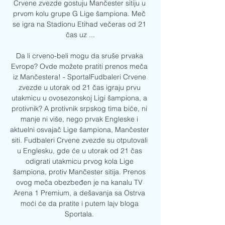
Crvene zvezde gostuju Mančester sitiju u 
prvom kolu grupe G Lige šampiona. Meč 
se igra na Stadionu Etihad večeras od 21 
čas uz ...

Da li crveno-beli mogu da sruše prvaka 
Evrope? Ovde možete pratiti prenos meča 
iz Mančestera! - SportalFudbaleri Crvene 
zvezde u utorak od 21 čas igraju prvu 
utakmicu u ovosezonskoj Ligi šampiona, a 
protivnik? A protivnik srpskog tima biće, ni 
manje ni više, nego prvak Engleske i 
aktuelni osvajač Lige šampiona, Mančester 
siti. Fudbaleri Crvene zvezde su otputovali 
u Englesku, gde će u utorak od 21 čas 
odigrati utakmicu prvog kola Lige 
šampiona, protiv Mančester sitija. Prenos 
ovog meča obezbeđen je na kanalu TV 
Arena 1 Premium, a dešavanja sa Ostrva 
moći će da pratite i putem lajv bloga 
Sportala. 
