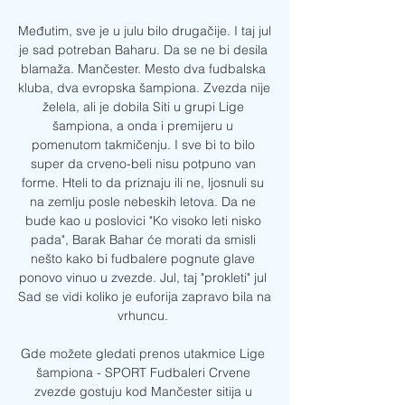
Međutim, sve je u julu bilo drugačije. I taj jul 
je sad potreban Baharu. Da se ne bi desila 
blamaža. Mančester. Mesto dva fudbalska 
kluba, dva evropska šampiona. Zvezda nije 
želela, ali je dobila Siti u grupi Lige 
šampiona, a onda i premijeru u 
pomenutom takmičenju. I sve bi to bilo 
super da crveno-beli nisu potpuno van 
forme. Hteli to da priznaju ili ne, ljosnuli su 
na zemlju posle nebeskih letova. Da ne 
bude kao u poslovici "Ko visoko leti nisko 
pada", Barak Bahar će morati da smisli 
nešto kako bi fudbalere pognute glave 
ponovo vinuo u zvezde. Jul, taj "prokleti" jul 
Sad se vidi koliko je euforija zapravo bila na 
vrhuncu. 

Gde možete gledati prenos utakmice Lige 
šampiona - SPORT Fudbaleri Crvene 
zvezde gostuju kod Mančester sitija u 