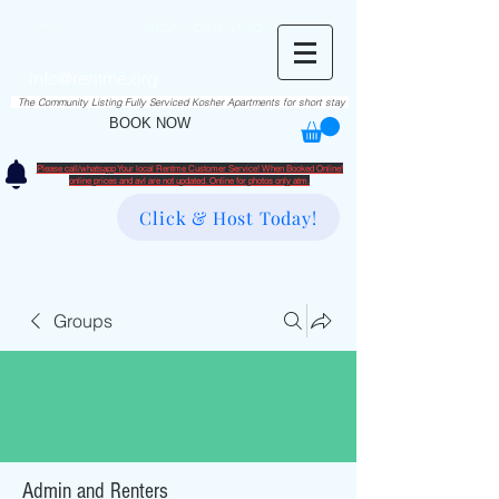
RentME
בזרת השם יתברך
Est. 2016
Holiday/Simcha Apartments in Hiemisher Area
info@rentme.org
02080666082
The Community Listing Fully Serviced Kosher Apartments for short stay
BOOK NOW
Please call/whatsapp Your local Rentme Customer Service! When Booked Online!
​online prices and avl are not updated. Online for photos only atm.
Click & Host Today!
Groups
Admin and Renters