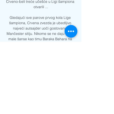
Crveno-beli treće učešće u Ligi šampiona 
otvarili ...

Gledajući sve parove prvog kola Lige 
šampiona, Crvena zvezda je ubedljivo 
najveći autsajder uoči gostovanja 
Mančester sitiju. Nikome se ne daju toliko 
male šanse kao timu Baraka Bahara na 
travi aktuelnog prvaka Evrope. Kladionica 
Superbet izbacila je kvote, pa se tako 
trijumf crveno-belih na Etihadu množi sa 
čak 30. Pobeda Sitija se plaća kvotom 1. 
08, a remi 13. 

Nema sumnje da su Građani u ovom 
trenutku najbolji tim na svetu, da ih 
predvodi mastermajnd Pep Gvardiola, da u 
napadu imaju gol mašinu Erlinga Halanda, 
uz sebe čarobnjake u veznom redu, a sve 
uz sve to granitnu odbranu. Trener Barah 
Bahar poveo je 23 igrača Crvene zvezde, a 
na spisku se nalaze:Omri Glazer, Zoran 