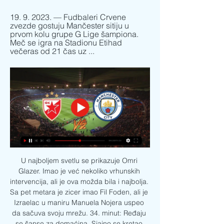
19. 9. 2023. — Fudbaleri Crvene 
zvezde gostuju Mančester sitiju u 
prvom kolu grupe G Lige šampiona. 
Meč se igra na Stadionu Etihad 
večeras od 21 čas uz ...
U najboljem svetlu se prikazuje Omri 
Glazer. Imao je već nekoliko vrhunskih 
intervencija, ali je ova možda bila i najbolja. 
Sa pet metara je zicer imao Fil Foden, ali je 
Izraelac u maniru Manuela Nojera uspeo 
da sačuva svoju mrežu. 34. minut: Ređaju 
se šanse za domaćina. Sjajno se kretao 