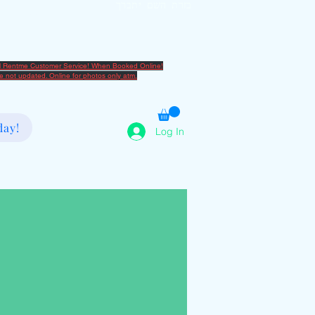
בזרת השם יתברך
2080666082
al Rentme Customer Service! When Booked Online!
are not updated. Online for photos only atm.
day!
Log In