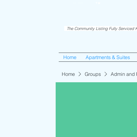
RentME
Est. 2016
TM
Holiday/Simcha A
The Community Listing Fully Serviced K
Home
Apartments & Suites
Home
Groups
Admin and 