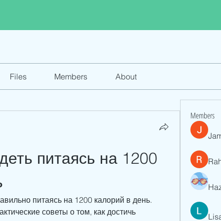
Files
Members
About
Members
Jam
еть питаясь на 1200 
Ra
ь
Haz
равильно питаясь на 1200 калорий в день. 
ктические советы о том, как достичь 
Lis