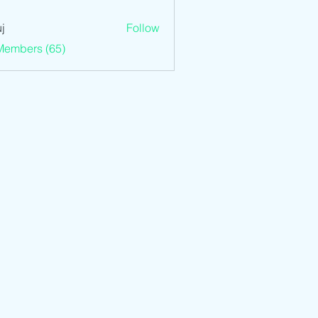
j
Follow
Members (65)