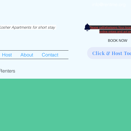
info@rentme.org
partments in Hiemisher Area
0
osher Apartments for short stay
Please call/whatsapp Your loc
​online prices and avl 
BOOK NOW
Click & Host To
Host
About
Contact
Renters