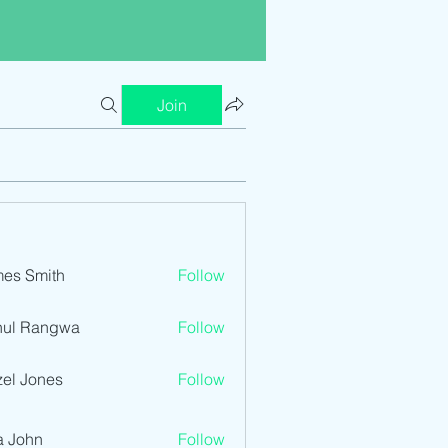
Join
es Smith
Follow
hul Rangwa
Follow
el Jones
Follow
a John
Follow