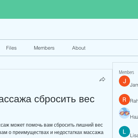
Files
Members
About
Members
Jam
ассажа сбросить вес 
Ra
Haz
ссаж может помочь вам сбросить лишний вес 
вам о преимуществах и недостатках массажа 
Lis