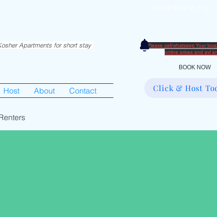
info@rentme.org
partments in Hiemisher Area
0
osher Apartments for short stay
Please call/whatsapp Your loc
​online prices and avl 
BOOK NOW
Click & Host To
Host
About
Contact
Renters