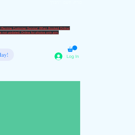
בזרת השם יתברך
2080666082
al Rentme Customer Service! When Booked Online!
are not updated. Online for photos only atm.
day!
Log In