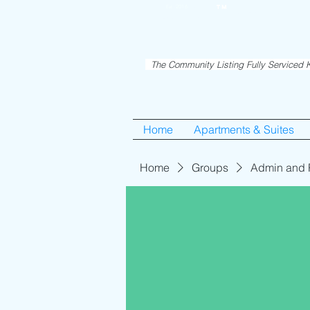
RentME
Est. 2016
TM
Holiday/Simcha A
The Community Listing Fully Serviced K
Home
Apartments & Suites
Home
Groups
Admin and 