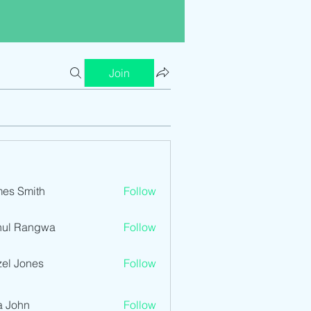
Join
es Smith
Follow
hul Rangwa
Follow
el Jones
Follow
a John
Follow