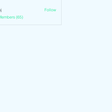
j
Follow
Members (65)